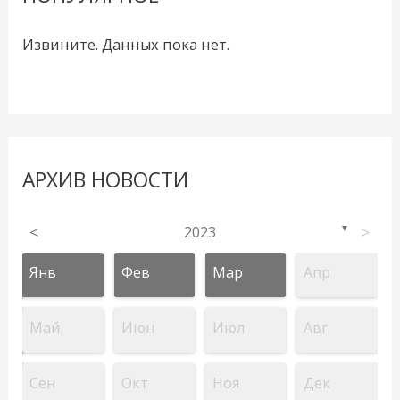
Извините. Данных пока нет.
АРХИВ НОВОСТИ
<
2023
>
▼
Янв
Фев
Мар
Апр
Май
Июн
Июл
Авг
Сен
Окт
Ноя
Дек