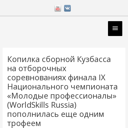
Перейти
к
содержимому
Глав
мен
Навигация
по
Копилка сборной Кузбасса
записям
на отборочных
соревнованиях финала IX
Национального чемпионата
«Молодые профессионалы»
(WorldSkills Russia)
пополнилась еще одним
трофеем