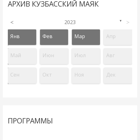
АРХИВ КУЗБАССКИЙ МАЯК
<
2023
>
▼
Янв
Фев
Мар
Апр
Май
Июн
Июл
Авг
Сен
Окт
Ноя
Дек
ПРОГРАММЫ