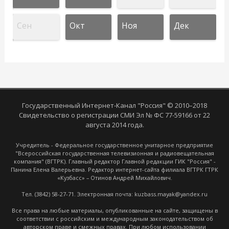
Сен
Окт
Ноя
Дек
Государственный Интернет-Канал "Россия" © 2010–2018
Свидетельство о регистрации СМИ Эл № ФС 77-59166 от 22
августа 2014 года.
Учредитель - Федеральное государственное унитарное предприятие
"Всероссийская государственная телевизионная и радиовещательная
компания" (ВГТРК). Главный редактор Главной редакции ГИК "Россия" -
Панина Елена Валерьевна. Редактор интернет-сайта филиала ВГТРК ГТРК
«Кузбасс» – Отинов Андрей Михайлович.
Тел. (3842) 58-27-71. Электронная почта: kuzbass.mayak@yandex.ru
Все права на любые материалы, опубликованные на сайте, защищены в
соответствии с российским и международным законодательством об
авторском праве и смежных правах. При любом использовании