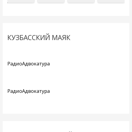
КУЗБАССКИЙ МАЯК
РадиоАдвокатура
РадиоАдвокатура