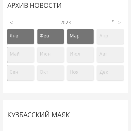
АРХИВ НОВОСТИ
<
2023
>
▼
Янв
Фев
Мар
Апр
Май
Июн
Июл
Авг
Сен
Окт
Ноя
Дек
КУЗБАССКИЙ МАЯК