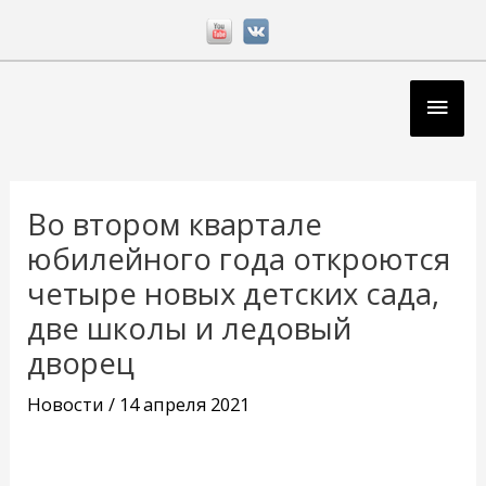
Перейти
к
содержимому
Глав
мен
Навигация
по
Во втором квартале
записям
юбилейного года откроются
четыре новых детских сада,
две школы и ледовый
дворец
Новости
/
14 апреля 2021