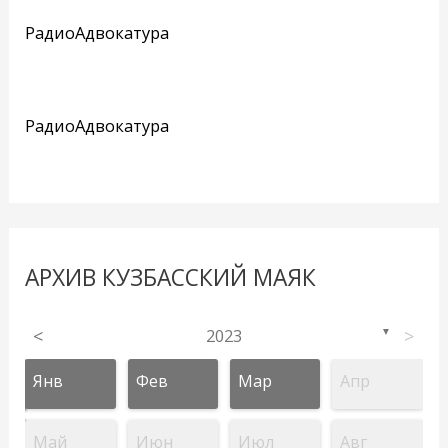
РадиоАдвокатура
РадиоАдвокатура
АРХИВ КУЗБАССКИЙ МАЯК
<
2023
>
▼
Янв
Фев
Мар
Апр
Май
Июн
Июл
Авг