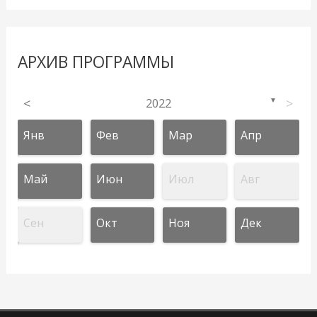
АРХИВ ПРОГРАММЫ
<
2022
>
▼
Янв
Фев
Мар
Апр
Май
Июн
Июл
Авг
Сен
Окт
Ноя
Дек