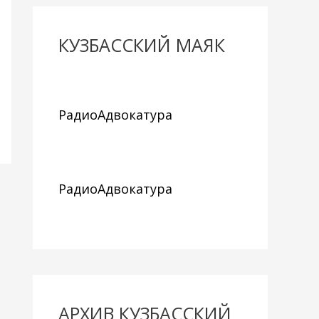
КУЗБАССКИЙ МАЯК
РадиоАдвокатура
РадиоАдвокатура
АРХИВ КУЗБАССКИЙ