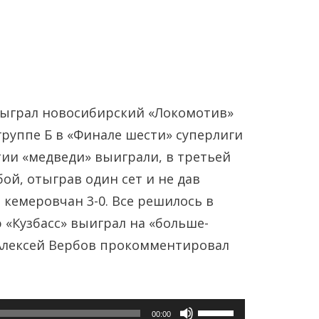
быграл новосибирский «Локомотив»
 группе Б в «Финале шести» суперлиги
ии «медведи» выиграли, в третьей
Янв
Янв
Янв
Янв
Янв
Янв
Фев
Фев
Фев
Фев
Фев
Фев
Мар
Мар
Мар
Мар
Мар
Мар
ой, отыграв один сет и не дав
 кемеровчан 3-0. Все решилось в
Май
Май
Май
Май
Май
Май
Июн
Июн
Июн
Июн
Июн
Июн
Ию
Ию
Ию
Ию
Ию
Ию
 «Кузбасс» выиграл на «больше-
Алексей Вербов прокомментировал
Сен
Сен
Сен
Сен
Сен
Сен
Окт
Окт
Окт
Окт
Окт
Окт
Ноя
Ноя
Ноя
Ноя
Ноя
Ноя
Используйте
00:00