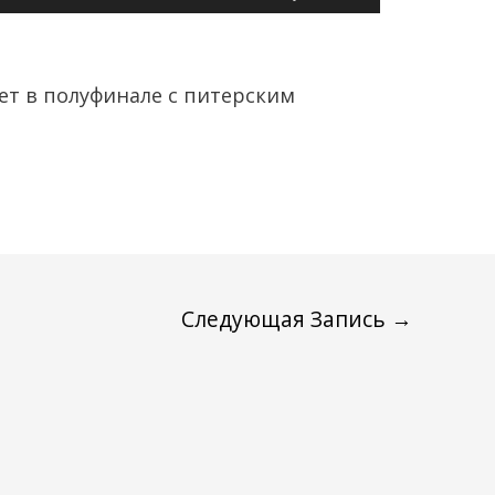
клавиши
вверх/
вниз,
ает в полуфинале с питерским
чтобы
увеличить
или
уменьшить
громкость.
Следующая Запись
→