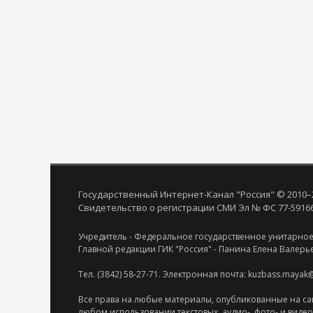
Государственный Интернет-Канал "Россия" © 2010–
Свидетельство о регистрации СМИ Эл № ФС 77-59166 
Учредитель - Федеральное государственное унитарное
Главной редакции ГИК "Россия" - Панина Елена Валерь
Тел. (3842) 58-27-71. Электронная почта: kuzbass.mayak
Все права на любые материалы, опубликованные на са
любом использовании текстовых, аудио-, фото- и виде