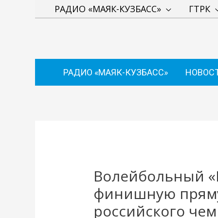
Перейти
РАДИО «МАЯК-КУЗБАСС»
ГТРК
к
содержимому
РАДИО «МАЯК-КУЗБАСС»
НОВОС
Навигация
по
записям
Волейбольный «
финишную пряму
российского че