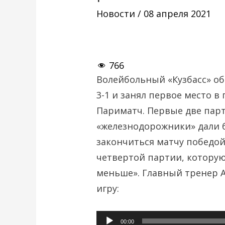
Новости
/
08 апреля 2021
766
Волейбольный «Кузбасс» о
3-1 и занял первое место в
Париматч. Первые две парт
«железнодорожники» дали б
закончиться матчу победой
четвертой партии, которую
меньше». Главный тренер 
игру:
Аудиоплеер
00:00