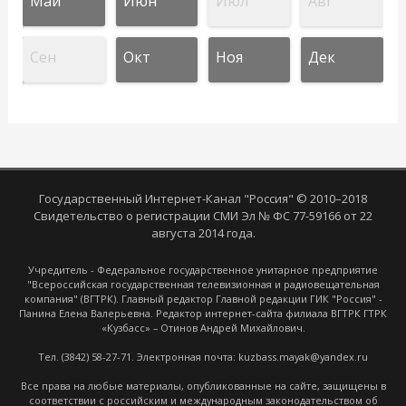
Май
Июн
Июл
Авг
Сен
Окт
Ноя
Дек
Государственный Интернет-Канал "Россия" © 2010–2018
Свидетельство о регистрации СМИ Эл № ФС 77-59166 от 22
августа 2014 года.
Учредитель - Федеральное государственное унитарное предприятие
"Всероссийская государственная телевизионная и радиовещательная
компания" (ВГТРК). Главный редактор Главной редакции ГИК "Россия" -
Панина Елена Валерьевна. Редактор интернет-сайта филиала ВГТРК ГТРК
«Кузбасс» – Отинов Андрей Михайлович.
Тел. (3842) 58-27-71. Электронная почта: kuzbass.mayak@yandex.ru
Все права на любые материалы, опубликованные на сайте, защищены в
соответствии с российским и международным законодательством об