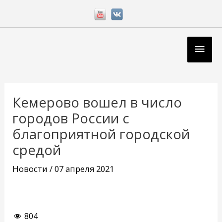
Перейти
к
содержимому
Глав
мен
Навигация
по
Кемерово вошел в число
записям
городов России с
благоприятной городской
средой
Новости
/
07 апреля 2021
804