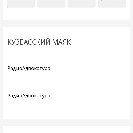
КУЗБАССКИЙ МАЯК
РадиоАдвокатура
РадиоАдвокатура