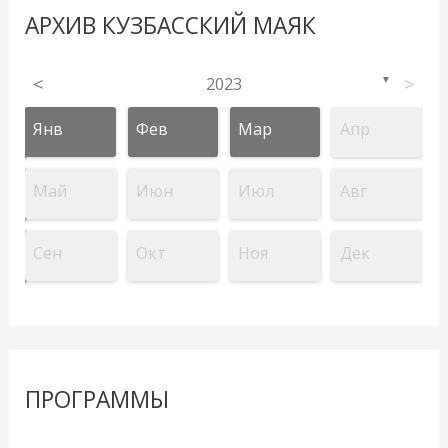
АРХИВ КУЗБАССКИЙ МАЯК
<
2023
>
▼
Янв
Фев
Мар
Апр
Май
Июн
Июл
Авг
Сен
Окт
Ноя
Дек
ПРОГРАММЫ