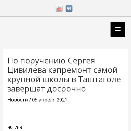
Перейти
к
содержимому
Глав
мен
Навигация
по
По поручению Сергея
записям
Цивилева капремонт самой
крупной школы в Таштаголе
завершат досрочно
Новости
/
05 апреля 2021
769