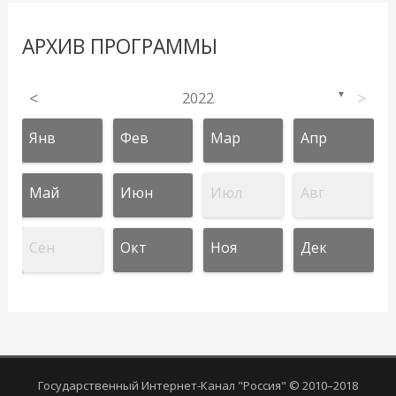
АРХИВ ПРОГРАММЫ
<
2022
>
▼
Янв
Фев
Мар
Апр
Май
Июн
Июл
Авг
Сен
Окт
Ноя
Дек
Государственный Интернет-Канал "Россия" © 2010–2018