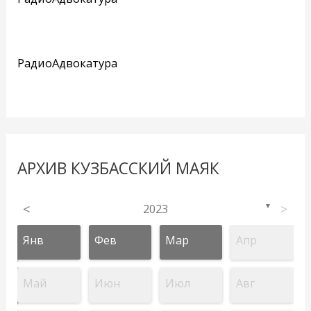
РадиоАдвокатура
АРХИВ КУЗБАССКИЙ МАЯК
<
2023
>
▼
Янв
Фев
Мар
Апр
Май
Июн
Июл
Авг