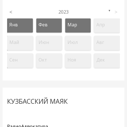
<
2023
>
▼
Янв
Фев
Мар
Апр
Май
Июн
Июл
Авг
Сен
Окт
Ноя
Дек
КУЗБАССКИЙ МАЯК
РадиоАдвокатура