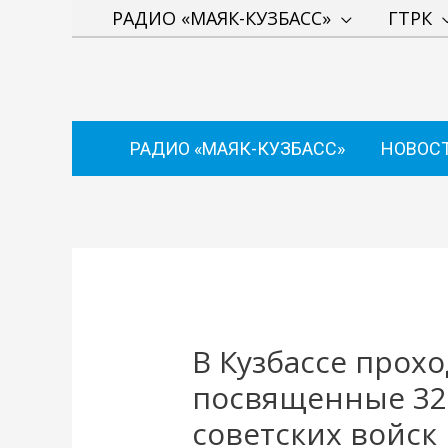
Перейти
РАДИО «МАЯК-КУЗБАСС»
ГТРК
к
содержимому
РАДИО «МАЯК-КУЗБАСС»
НОВОС
Навигация
по
записям
В Кузбассе прох
посвященные 32
советских войск