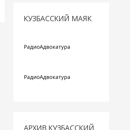
КУЗБАССКИЙ МАЯК
РадиоАдвокатура
РадиоАдвокатура
АРХИВ КУЗБАССКИЙ