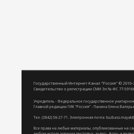
Государственный Интернет-Канал "Россия" © 2010–
Свидетельство о регистрации СМИ Эл № ФС 77-59166 
Учредитель - Федеральное государственное унитарное
Главной редакции ГИК "Россия" - Панина Елена Валерь
Тел. (3842) 58-27-71. Электронная почта: kuzbass.mayak
Все права на любые материалы, опубликованные на са
любом использовании текстовых, аудио-, фото- и виде