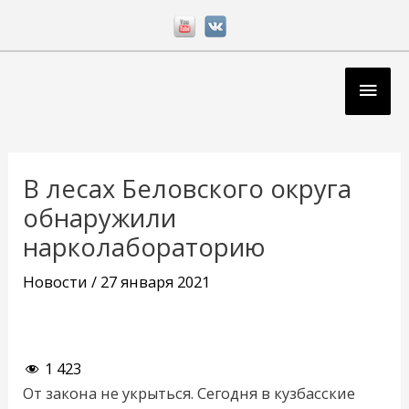
Перейти
к
содержимому
Глав
мен
Навигация
по
В лесах Беловского округа
записям
обнаружили
нарколабораторию
Новости
/
27 января 2021
1 423
От закона не укрыться. Сегодня в кузбасские