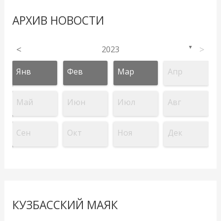
АРХИВ НОВОСТИ
<
2023
>
▼
Янв
Фев
Мар
Апр
Май
Июн
Июл
Авг
Сен
Окт
Ноя
Дек
КУЗБАССКИЙ МАЯК