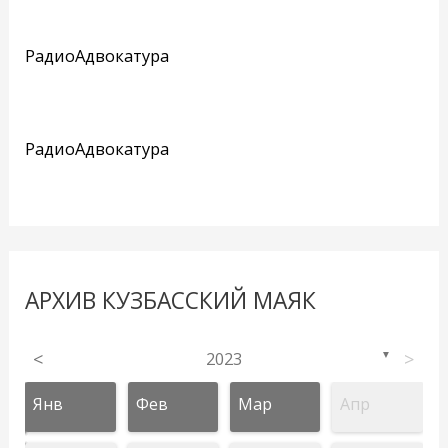
РадиоАдвокатура
РадиоАдвокатура
АРХИВ КУЗБАССКИЙ МАЯК
<
2023
>
▼
Янв
Фев
Мар
Апр