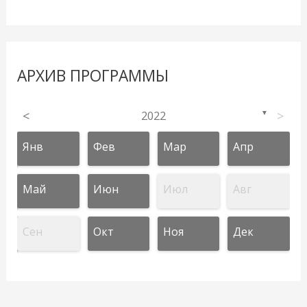
АРХИВ ПРОГРАММЫ
<
2022
>
▼
Янв
Фев
Мар
Апр
Май
Июн
Июл
Авг
Сен
Окт
Ноя
Дек