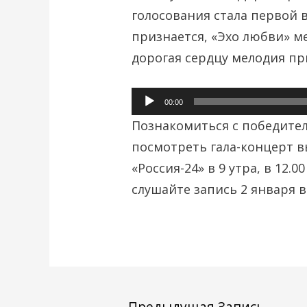
голосования стала первой в
признается, «Эхо любви» ме
дорогая сердцу мелодия пр
Аудиоплеер
00:00
Познакомиться с победител
посмотреть гала-концерт в
«Россия-24» в 9 утра, в 12.0
слушайте запись 2 января в 8
←
Предыдущая Запись