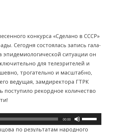
песенного конкурса «Сделано в СССР»
ды. Сегодня состоялась запись гала-
–за эпидемиологической ситуации он
сключительно для телезрителей и
Янв
Янв
Янв
Янв
Янв
Янв
Фев
Фев
Фев
Фев
Фев
Фев
Мар
Мар
Мар
Мар
Мар
Мар
шевно, трогательно и масштабно,
 его ведущая, замдиректора ГТРК
Май
Май
Май
Май
Май
Май
Июн
Июн
Июн
Июн
Июн
Июн
Ию
Ию
Ию
Ию
Ию
Ию
едь поступило рекордное количество
ти!
Сен
Сен
Сен
Сен
Сен
Сен
Окт
Окт
Окт
Окт
Окт
Окт
Ноя
Ноя
Ноя
Ноя
Ноя
Ноя
Используйте
00:00
клавиши
вцова по результатам народного