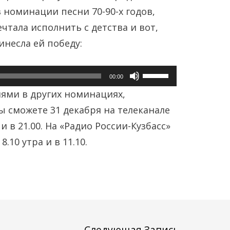
вверх/
 номинации песни 70-90-х годов,
вниз,
чтала исполнить с детства и вот,
чтобы
инесла ей победу:
увеличить
или
Используйте
00:00
уменьшить
клавиши
ями в других номинациях,
громкость.
вверх/
ы сможете 31 декабря на телеканале
вниз,
0 и в 21.00. На «Радио России-Кузбасс»
чтобы
.10 утра и в 11.10.
увеличить
или
уменьшить
громкость.
Следующая Запись
→