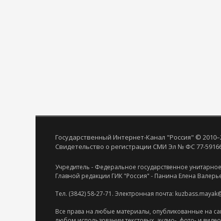
Государственный Интернет-Канал "Россия" © 2010–
Свидетельство о регистрации СМИ Эл № ФС 77-59166 
Учредитель - Федеральное государственное унитарное
Главной редакции ГИК "Россия" - Панина Елена Валерь
Тел. (3842) 58-27-71. Электронная почта: kuzbass.mayak
Все права на любые материалы, опубликованные на са
любом использовании текстовых, аудио-, фото- и виде