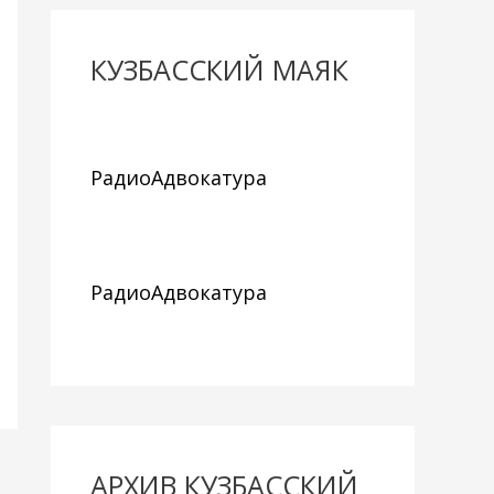
КУЗБАССКИЙ МАЯК
РадиоАдвокатура
РадиоАдвокатура
АРХИВ КУЗБАССКИЙ