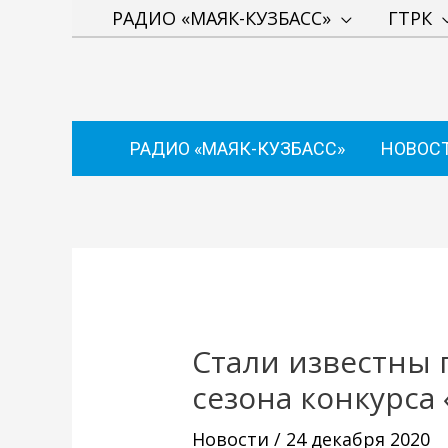
Перейти
РАДИО «МАЯК-КУЗБАСС»
ГТРК
к
содержимому
РАДИО «МАЯК-КУЗБАСС»
НОВОС
Навигация
по
записям
Стали известны 
сезона конкурса
Новости
/
24 декабря 2020