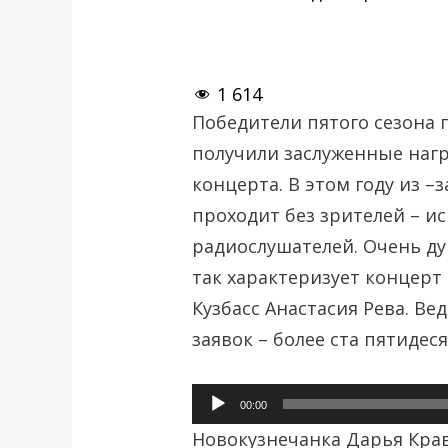
1 614
Победители пятого сезона 
получили заслуженные награ
концерта. В этом году из 
проходит без зрителей – и
радиослушателей. Очень ду
так характеризует концерт
Кузбасс Анастасия Рева. В
заявок – более ста пятидеся
Аудиоплеер
00:00
Новокузнечанка Дарья Кра