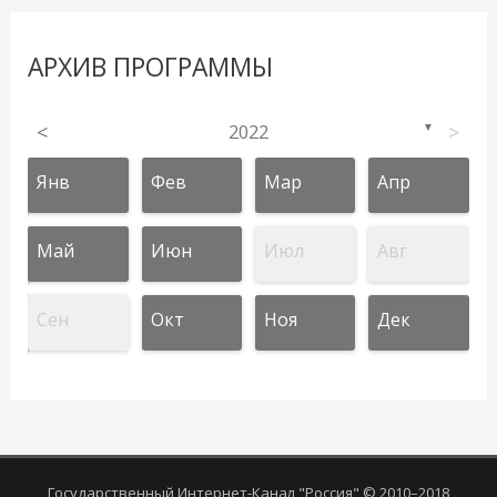
АРХИВ ПРОГРАММЫ
<
2022
>
▼
Янв
Фев
Мар
Апр
Май
Июн
Июл
Авг
Сен
Окт
Ноя
Дек
Государственный Интернет-Канал "Россия" © 2010–2018