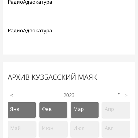
РадиоАдвокатура
РадиоАдвокатура
АРХИВ КУЗБАССКИЙ МАЯК
<
2023
>
▼
Янв
Фев
Мар
Апр
Май
Июн
Июл
Авг