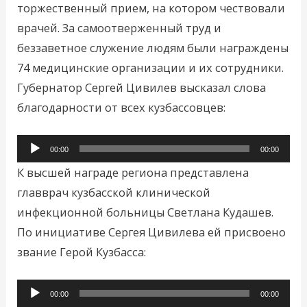
торжественный прием, на котором чествовали
врачей. За самоотверженный труд и
беззаветное служение людям были награждены
74 медицинские организации и их сотрудники.
Губернатор Сергей Цивилев высказал слова
благодарности от всех кузбассовцев:
Аудиоплеер
00:00
00:00
К высшей награде региона представлена
главврач кузбасской клинической
инфекционной больницы Светлана Кудашев.
По инициативе Сергея Цивилева ей присвоено
звание Герой Кузбасса:
Аудиоплеер
00:00
00:00