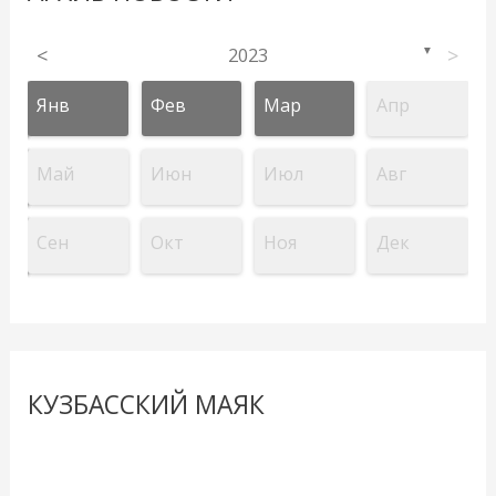
<
2023
>
▼
Янв
Фев
Мар
Апр
Май
Июн
Июл
Авг
Сен
Окт
Ноя
Дек
КУЗБАССКИЙ МАЯК