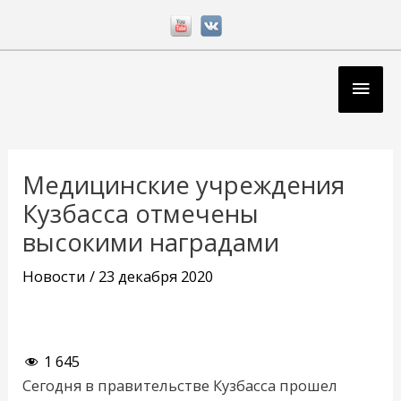
Перейти
к
содержимому
Глав
мен
Навигация
по
Медицинские учреждения
записям
Кузбасса отмечены
высокими наградами
Новости
/
23 декабря 2020
1 645
Сегодня в правительстве Кузбасса прошел