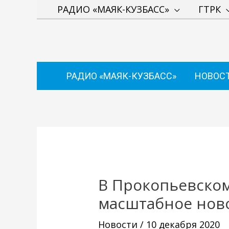
Перейти
РАДИО «МАЯК-КУЗБАСС»
ГТРК
к
содержимому
РАДИО «МАЯК-КУЗБАСС»
НОВОС
Навигация
по
записям
В Прокопьевском
масштабное нов
Новости
/
10 декабря 2020