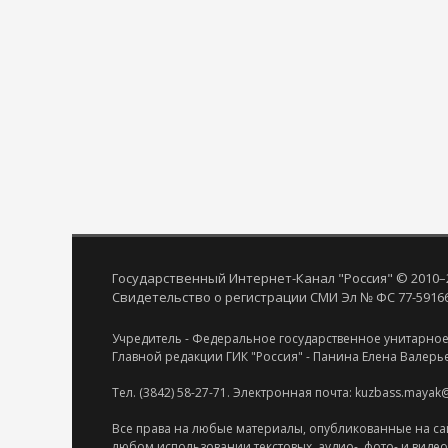
Государственный Интернет-Канал "Россия" © 2010–
Свидетельство о регистрации СМИ Эл № ФС 77-59166 
Учредитель - Федеральное государственное унитарное
Главной редакции ГИК "Россия" - Панина Елена Валерь
Тел. (3842) 58-27-71. Электронная почта: kuzbass.mayak
Все права на любые материалы, опубликованные на са
любом использовании текстовых, аудио-, фото- и виде