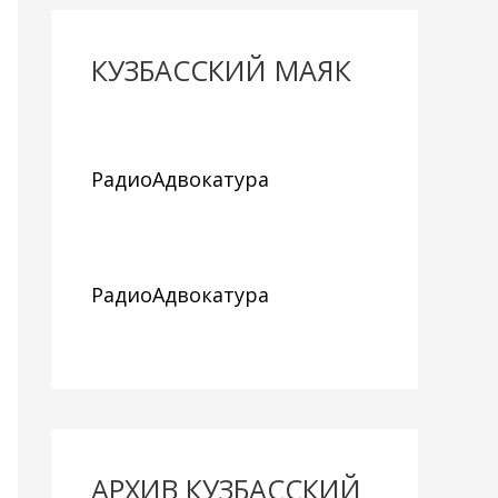
КУЗБАССКИЙ МАЯК
РадиоАдвокатура
РадиоАдвокатура
АРХИВ КУЗБАССКИЙ