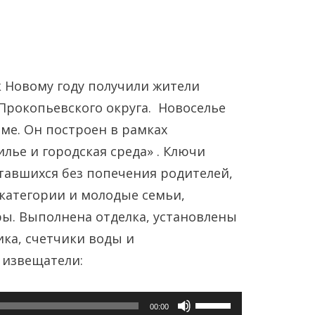
к Новому году получили жители
Прокопьевского округа. Новоселье
ме. Он построен в рамках
лье и городская среда» . Ключи
Янв
Янв
Янв
Янв
Янв
Янв
Фев
Фев
Фев
Фев
Фев
Фев
Мар
Мар
Мар
Мар
Мар
Мар
тавшихся без попечения родителей,
атегории и молодые семьи,
Май
Май
Май
Май
Май
Май
Июн
Июн
Июн
Июн
Июн
Июн
Ию
Ию
Ию
Ию
Ию
Ию
ы. Выполнена отделка, установлены
ика, счетчики воды и
Сен
Сен
Сен
Сен
Сен
Сен
Окт
Окт
Окт
Окт
Окт
Окт
Ноя
Ноя
Ноя
Ноя
Ноя
Ноя
 извещатели:
Используйте
00:00