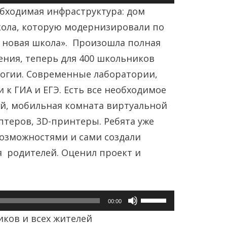
клавиши
бходимая инфраструктура: дом
вверх/
кола, которую модернизировали по
вниз,
 новая школа». Произошла полная
чтобы
ения, теперь для 400 школьников
увеличить
огии. Современные лаборатории,
или
 к ГИА и ЕГЭ. Есть все необходимое
уменьшить
ой, мобильная комната виртуальной
громкость.
птеров, 3D-принтеры. Ребята уже
озможностями и сами создали
я родителей. Оценил проект и
Используйте
00:00
клавиши
иков и всех жителей