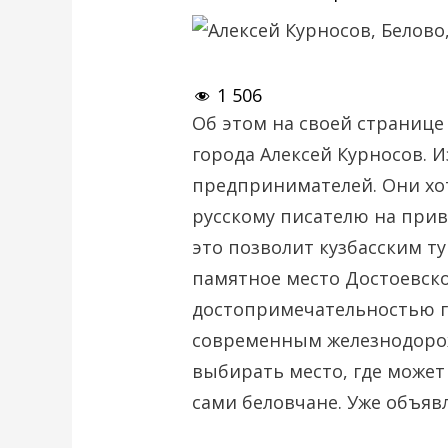
1 506
Об этом на своей странице
города Алексей Курносов. И
предпринимателей. Они хо
русскому писателю на при
это позволит кузбасским т
памятное место Достоевско
достопримечательностью г
современным железнодорож
выбирать место, где может
сами беловчане. Уже объяв