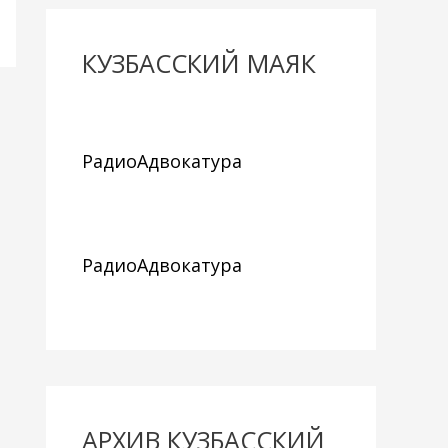
КУЗБАССКИЙ МАЯК
РадиоАдвокатура
РадиоАдвокатура
АРХИВ КУЗБАССКИЙ