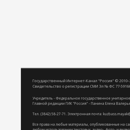
Государственный Интернет-Канал "Россия" © 2010–
Свидетельство о регистрации СМИ Эл № ФС 77-59166 
Учредитель - Федеральное государственное унитарное
Главной редакции ГИК "Россия" - Панина Елена Валерь
Тел. (3842) 58-27-71. Электронная почта: kuzbass.mayak
Все права на любые материалы, опубликованные на са
любом использовании текстовых, аудио-, фото- и виде