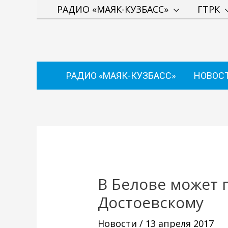
Перейти
РАДИО «МАЯК-КУЗБАСС»
ГТРК
к
содержимому
РАДИО «МАЯК-КУЗБАСС»
НОВОС
Навигация
по
записям
В Белове может 
Достоевскому
Новости
/
13 апреля 2017