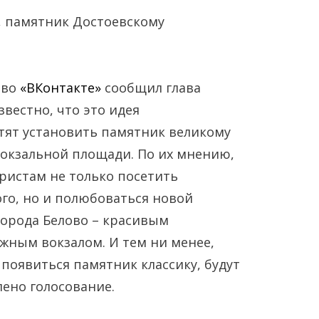
 во
«ВКонтакте»
сообщил глава
звестно, что это идея
тят установить памятник великому
вокзальной площади. По их мнению,
Янв
Янв
Янв
Янв
Янв
Янв
Фев
Фев
Фев
Фев
Фев
Фев
Мар
Мар
Мар
Мар
Мар
Мар
уристам не только посетить
го, но и полюбоваться новой
Май
Май
Май
Май
Май
Май
Июн
Июн
Июн
Июн
Июн
Июн
Ию
Ию
Ию
Ию
Ию
Ию
орода Белово – красивым
ным вокзалом. И тем ни менее,
Сен
Сен
Сен
Сен
Сен
Сен
Окт
Окт
Окт
Окт
Окт
Окт
Ноя
Ноя
Ноя
Ноя
Ноя
Ноя
 появиться памятник классику, будут
лено голосование.