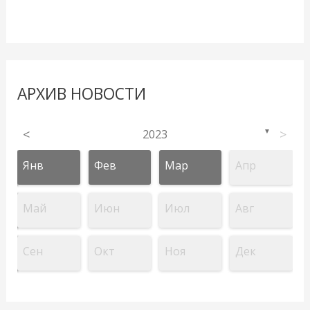
АРХИВ НОВОСТИ
<
2023
>
▼
Янв
Фев
Мар
Апр
Май
Июн
Июл
Авг
Сен
Окт
Ноя
Дек