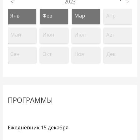
<
2023
>
▼
Янв
Фев
Мар
Апр
Май
Июн
Июл
Авг
Сен
Окт
Ноя
Дек
ПРОГРАММЫ
Ежедневник 15 декабря