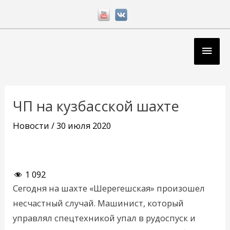
Перейти
к
содержимому
Глав
мен
Навигация
по
ЧП на кузбасской шахте
записям
Новости
/
30 июля 2020
1 092
Сегодня на шахте «Шерегешская» произошел
несчастный случай. Машинист, который
управлял спецтехникой упал в рудоспуск и