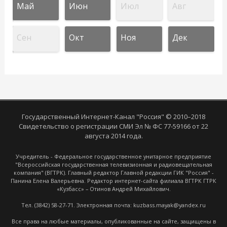
Май
Июн
Июл
Авг
Сен
Окт
Ноя
Дек
Государственный Интернет-Канал "Россия" © 2010–2018
Свидетельство о регистрации СМИ Эл № ФС 77-59166 от 22
августа 2014 года.
Учредитель - Федеральное государственное унитарное предприятие
"Всероссийская государственная телевизионная и радиовещательная
компания" (ВГТРК). Главный редактор Главной редакции ГИК "Россия" -
Панина Елена Валерьевна. Редактор интернет-сайта филиала ВГТРК ГТРК
«Кузбасс» – Отинов Андрей Михайлович.
Тел. (3842) 58-27-71. Электронная почта: kuzbass.mayak@yandex.ru
Все права на любые материалы, опубликованные на сайте, защищены в