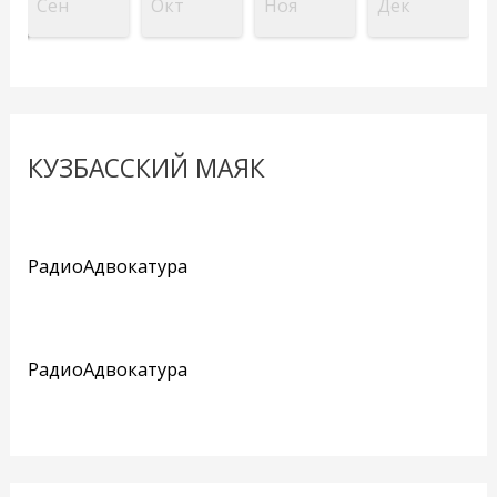
Сен
Окт
Ноя
Дек
КУЗБАССКИЙ МАЯК
РадиоАдвокатура
РадиоАдвокатура