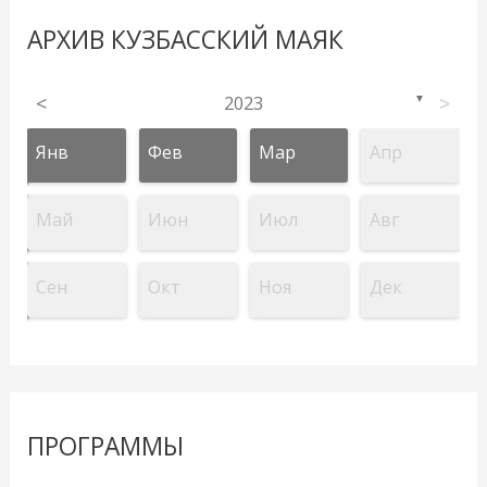
АРХИВ КУЗБАССКИЙ МАЯК
<
2023
>
▼
Янв
Фев
Мар
Апр
Май
Июн
Июл
Авг
Сен
Окт
Ноя
Дек
ПРОГРАММЫ