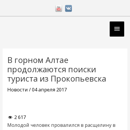
Перейти
к
содержимому
Глав
мен
Навигация
по
В горном Алтае
записям
продолжаются поиски
туриста из Прокопьевска
Новости
/
04 апреля 2017
2 617
Молодой человек провалился в расщелину в