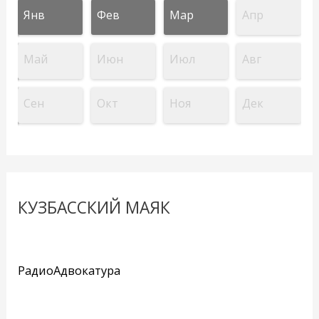
Янв
Фев
Мар
Апр
Май
Июн
Июл
Авг
Сен
Окт
Ноя
Дек
КУЗБАССКИЙ МАЯК
РадиоАдвокатура