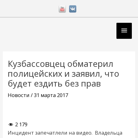
Перейти
к
содержимому
Глав
мен
Навигация
по
Кузбассовцец обматерил
записям
полицейских и заявил, что
будет ездить без прав
Новости
/
31 марта 2017
2 179
Инцидент запечатлели на видео. Владельца