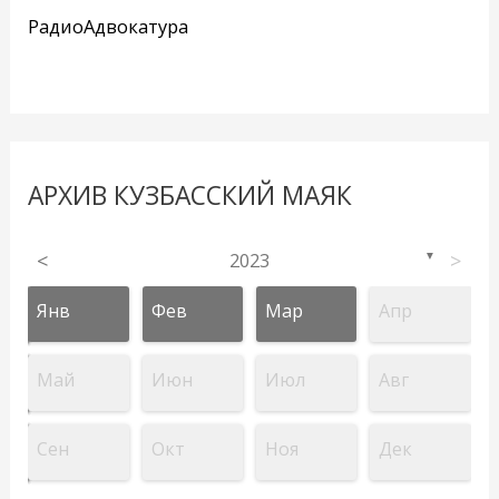
РадиоАдвокатура
АРХИВ КУЗБАССКИЙ МАЯК
<
2023
>
▼
Янв
Фев
Мар
Апр
Май
Июн
Июл
Авг
Сен
Окт
Ноя
Дек