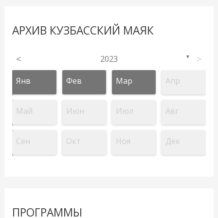
АРХИВ КУЗБАССКИЙ МАЯК
<
2023
>
▼
Янв
Фев
Мар
Апр
Май
Июн
Июл
Авг
Сен
Окт
Ноя
Дек
ПРОГРАММЫ