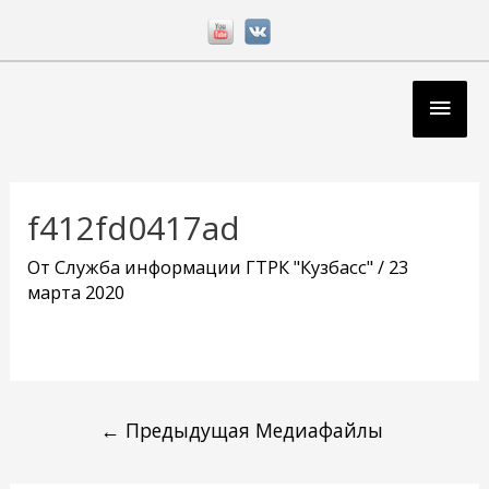
Перейти
к
содержимому
Глав
мен
Навигация
по
f412fd0417ad
записям
От
Служба информации ГТРК "Кузбасс"
/
23
марта 2020
←
Предыдущая Медиафайлы