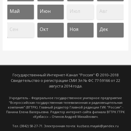
Май
Июн
Июл
Авг
Сен
Окт
Ноя
Дек
Государственный Интернет-Канал "Россия" © 2010–2018
Свидетельство о регистрации СМИ Эл № ФС 77-59166 от 22
августа 2014 года.
Учредитель - Федеральное государственное унитарное предприятие
"Всероссийская государственная телевизионная и радиовещательная
компания" (ВГТРК). Главный редактор Главной редакции ГИК "Россия" -
Панина Елена Валерьевна. Редактор интернет-сайта филиала ВГТРК ГТРК
«Кузбасс» – Отинов Андрей Михайлович.
Тел. (3842) 58-27-71. Электронная почта: kuzbass.mayak@yandex.ru