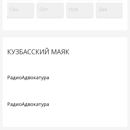
Сен
Окт
Ноя
Дек
КУЗБАССКИЙ МАЯК
РадиоАдвокатура
РадиоАдвокатура