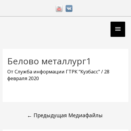
Перейти
к
содержимому
Глав
мен
Навигация
по
Белово металлург1
записям
От
Служба информации ГТРК "Кузбасс"
/
28
февраля 2020
←
Предыдущая Медиафайлы