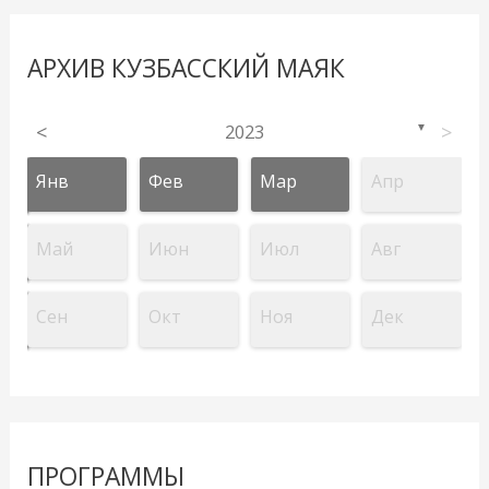
АРХИВ КУЗБАССКИЙ МАЯК
<
2023
>
▼
Янв
Фев
Мар
Апр
Май
Июн
Июл
Авг
Сен
Окт
Ноя
Дек
ПРОГРАММЫ