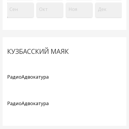
Сен
Окт
Ноя
Дек
КУЗБАССКИЙ МАЯК
РадиоАдвокатура
РадиоАдвокатура