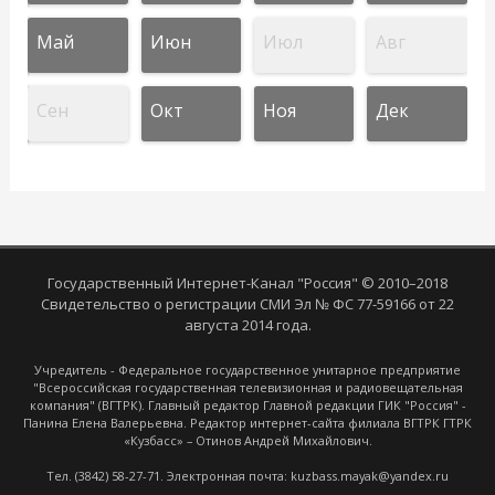
Май
Июн
Июл
Авг
Сен
Окт
Ноя
Дек
Государственный Интернет-Канал "Россия" © 2010–2018
Свидетельство о регистрации СМИ Эл № ФС 77-59166 от 22
августа 2014 года.
Учредитель - Федеральное государственное унитарное предприятие
"Всероссийская государственная телевизионная и радиовещательная
компания" (ВГТРК). Главный редактор Главной редакции ГИК "Россия" -
Панина Елена Валерьевна. Редактор интернет-сайта филиала ВГТРК ГТРК
«Кузбасс» – Отинов Андрей Михайлович.
Тел. (3842) 58-27-71. Электронная почта: kuzbass.mayak@yandex.ru