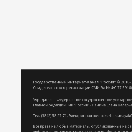
Государственный Интернет-Канал "Россия" © 2010–
Свидетельство о регистрации СМИ Эл № ФС 77-59166 
Учредитель - Федеральное государственное унитарное
Главной редакции ГИК "Россия" - Панина Елена Валерь
Тел. (3842) 58-27-71. Электронная почта: kuzbass.mayak
Все права на любые материалы, опубликованные на са
любом использовании текстовых, аудио-, фото- и виде