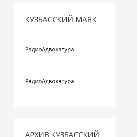
КУЗБАССКИЙ МАЯК
РадиоАдвокатура
РадиоАдвокатура
АРХИВ КУЗБАССКИЙ