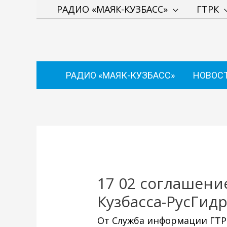
Перейти
РАДИО «МАЯК-КУЗБАСС»
ГТРК
к
содержимому
РАДИО «МАЯК-КУЗБАСС»
НОВОС
Навигация
по
записям
17 02 соглашени
Кузбасса-РусГид
От
Служба информации ГТРК