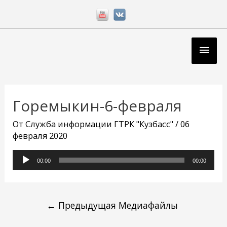
Перейти
к
содержимому
Глав
мен
Навигация
по
Горемыкин-6-февраля
записям
От
Служба информации ГТРК "Кузбасс"
/
06
февраля 2020
Аудиоплеер
00:00
00:00
←
Предыдущая Медиафайлы