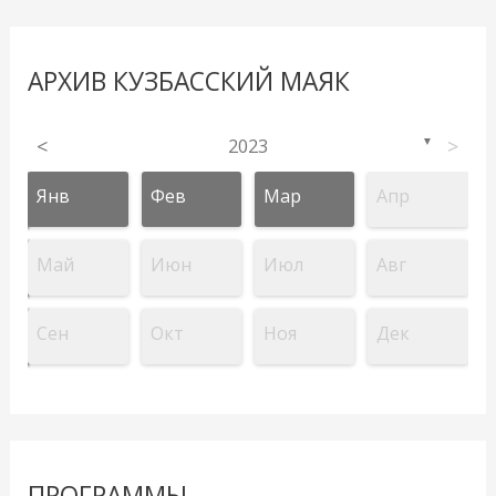
АРХИВ КУЗБАССКИЙ МАЯК
<
2023
>
▼
Янв
Фев
Мар
Апр
Май
Июн
Июл
Авг
Сен
Окт
Ноя
Дек
ПРОГРАММЫ