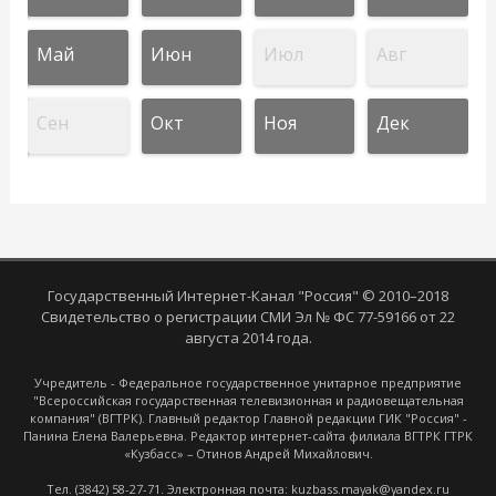
Май
Июн
Июл
Авг
Сен
Окт
Ноя
Дек
Государственный Интернет-Канал "Россия" © 2010–2018
Свидетельство о регистрации СМИ Эл № ФС 77-59166 от 22
августа 2014 года.
Учредитель - Федеральное государственное унитарное предприятие
"Всероссийская государственная телевизионная и радиовещательная
компания" (ВГТРК). Главный редактор Главной редакции ГИК "Россия" -
Панина Елена Валерьевна. Редактор интернет-сайта филиала ВГТРК ГТРК
«Кузбасс» – Отинов Андрей Михайлович.
Тел. (3842) 58-27-71. Электронная почта: kuzbass.mayak@yandex.ru