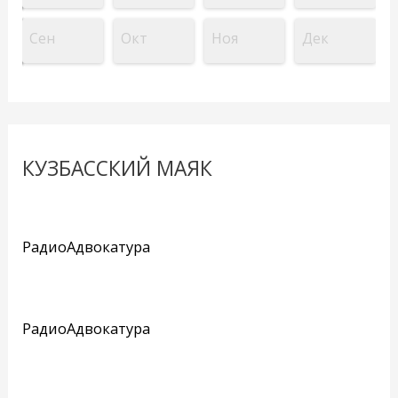
Сен
Окт
Ноя
Дек
КУЗБАССКИЙ МАЯК
РадиоАдвокатура
РадиоАдвокатура