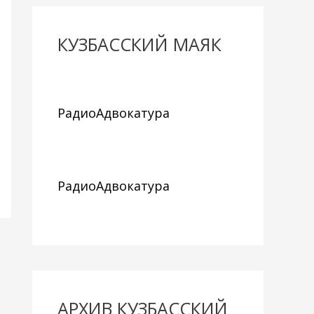
КУЗБАССКИЙ МАЯК
РадиоАдвокатура
РадиоАдвокатура
АРХИВ КУЗБАССКИЙ