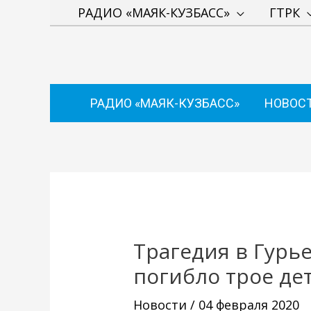
Перейти
РАДИО «МАЯК-КУЗБАСС»
ГТРК
к
содержимому
РАДИО «МАЯК-КУЗБАСС»
НОВОС
Навигация
по
записям
Трагедия в Гурье
погибло трое де
Новости
/
04 февраля 2020