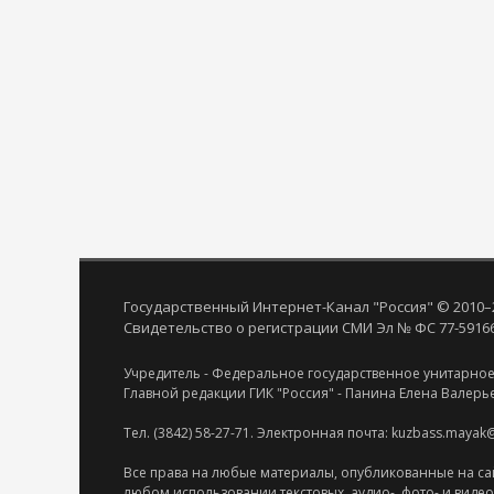
Государственный Интернет-Канал "Россия" © 2010–
Свидетельство о регистрации СМИ Эл № ФС 77-59166 
Учредитель - Федеральное государственное унитарное
Главной редакции ГИК "Россия" - Панина Елена Валерь
Тел. (3842) 58-27-71. Электронная почта: kuzbass.mayak
Все права на любые материалы, опубликованные на са
любом использовании текстовых, аудио-, фото- и виде