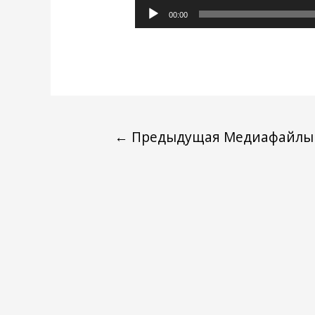
Аудиоплеер
00:00
←
Предыдущая Медиафайлы