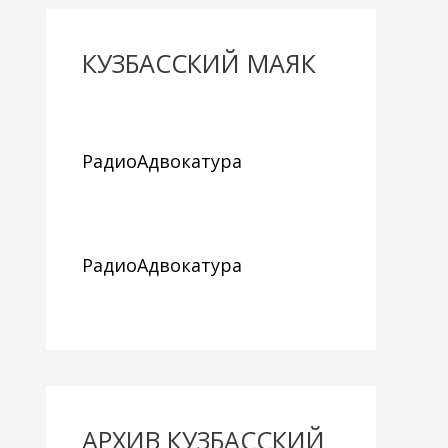
КУЗБАССКИЙ МАЯК
РадиоАдвокатура
РадиоАдвокатура
АРХИВ КУЗБАССКИЙ