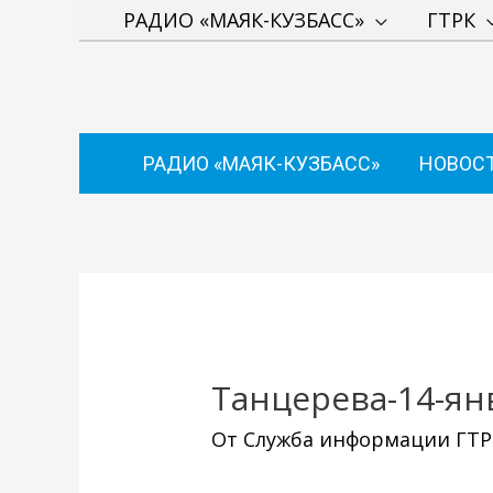
Перейти
РАДИО «МАЯК-КУЗБАСС»
ГТРК
к
содержимому
РАДИО «МАЯК-КУЗБАСС»
НОВОС
Навигация
по
записям
Танцерева-14-ян
От
Служба информации ГТРК