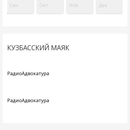
Сен
Окт
Ноя
Дек
КУЗБАССКИЙ МАЯК
РадиоАдвокатура
РадиоАдвокатура