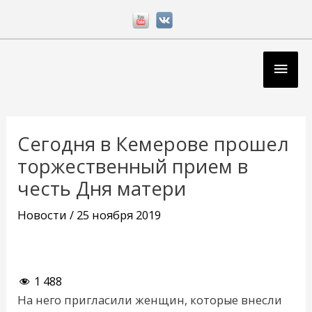
Перейти
к
содержимому
Глав
мен
Навигация
по
Сегодня в Кемерове прошел
записям
торжественный прием в
честь Дня матери
Новости
/
25 ноября 2019
1 488
На него пригласили женщин, которые внесли