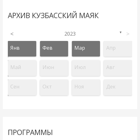
АРХИВ КУЗБАССКИЙ МАЯК
<
2023
>
▼
Янв
Фев
Мар
Апр
Май
Июн
Июл
Авг
Сен
Окт
Ноя
Дек
ПРОГРАММЫ