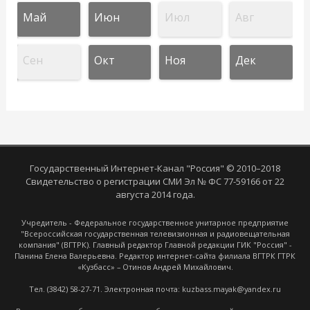
Май
Июн
Июл
Авг
Сен
Окт
Ноя
Дек
Государственный Интернет-Канал "Россия" © 2010–2018
Свидетельство о регистрации СМИ Эл № ФС 77-59166 от 22
августа 2014 года.
Учредитель - Федеральное государственное унитарное предприятие
"Всероссийская государственная телевизионная и радиовещательная
компания" (ВГТРК). Главный редактор Главной редакции ГИК "Россия" -
Панина Елена Валерьевна. Редактор интернет-сайта филиала ВГТРК ГТРК
«Кузбасс» – Отинов Андрей Михайлович.
Тел. (3842) 58-27-71. Электронная почта: kuzbass.mayak@yandex.ru