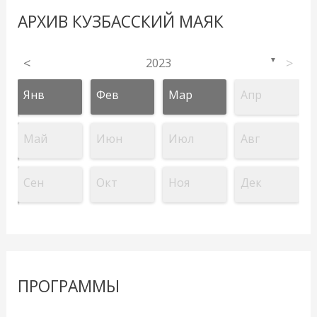
АРХИВ КУЗБАССКИЙ МАЯК
<
2023
>
▼
Янв
Фев
Мар
Апр
Май
Июн
Июл
Авг
Сен
Окт
Ноя
Дек
ПРОГРАММЫ