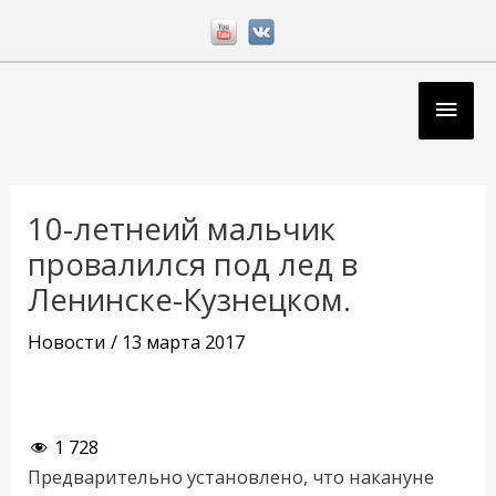
Перейти
к
содержимому
Глав
мен
Навигация
по
10-летнеий мальчик
записям
провалился под лед в
Ленинске-Кузнецком.
Новости
/
13 марта 2017
1 728
Предварительно установлено, что накануне