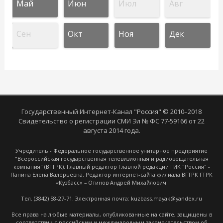
Май
Июн
Июл
Авг
Сен
Окт
Ноя
Дек
Государственный Интернет-Канал "Россия" © 2010–2018
Свидетельство о регистрации СМИ Эл № ФС 77-59166 от 22
августа 2014 года.
Учредитель - Федеральное государственное унитарное предприятие
"Всероссийская государственная телевизионная и радиовещательная
компания" (ВГТРК). Главный редактор Главной редакции ГИК "Россия" -
Панина Елена Валерьевна. Редактор интернет-сайта филиала ВГТРК ГТРК
«Кузбасс» – Отинов Андрей Михайлович.
Тел. (3842) 58-27-71. Электронная почта: kuzbass.mayak@yandex.ru
Все права на любые материалы, опубликованные на сайте, защищены в
соответствии с российским и международным законодательством об