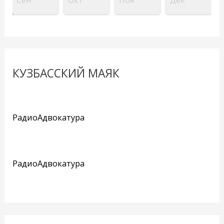
КУЗБАССКИЙ МАЯК
РадиоАдвокатура
РадиоАдвокатура