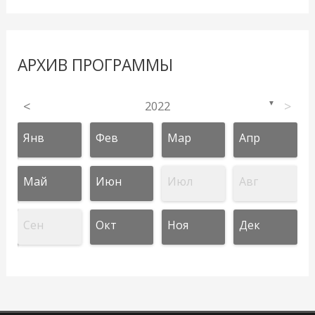
АРХИВ ПРОГРАММЫ
<
2022
>
▼
Янв
Фев
Мар
Апр
Май
Июн
Июл
Авг
Сен
Окт
Ноя
Дек