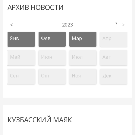
АРХИВ НОВОСТИ
<
2023
>
▼
Янв
Фев
Мар
Апр
Май
Июн
Июл
Авг
Сен
Окт
Ноя
Дек
КУЗБАССКИЙ МАЯК