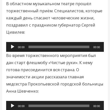
В областном музыкальном театре прошёл
торжественный приём. Специалистов, которые
каждый день спасают человеческие жизни,
поздравил с праздником губернатор Сергей
Цивилев:
Аудиоплеер
00:00
00:00
Во время торжественного мероприятия был
дан старт флешмобу «Чистые руки». К нему
готова присоединится вся страна. О
значимости акции рассказала главная
медсестра Прокопьевской городской больницы
Анна Шевченко:
Аудиоплеер
00:00
00:00