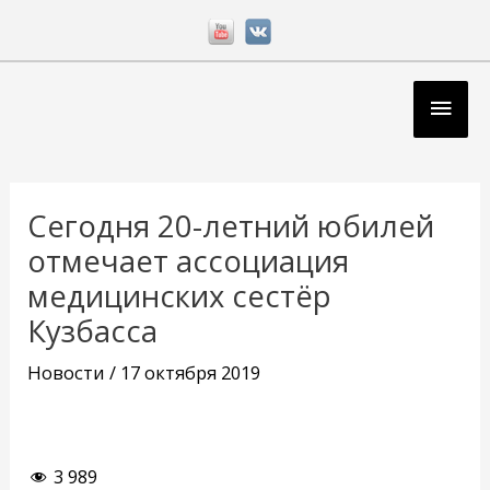
Перейти
к
содержимому
Глав
мен
Навигация
по
Сегодня 20-летний юбилей
записям
отмечает ассоциация
медицинских сестёр
Кузбасса
Новости
/
17 октября 2019
3 989