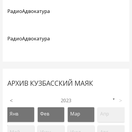
РадиоАдвокатура
РадиоАдвокатура
АРХИВ КУЗБАССКИЙ МАЯК
<
2023
>
▼
Янв
Фев
Мар
Апр
Май
Июн
Июл
Авг