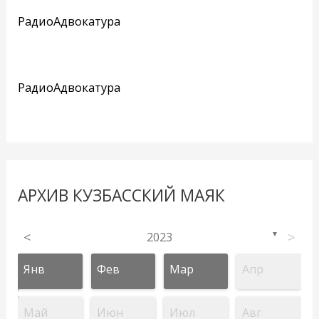
РадиоАдвокатура
РадиоАдвокатура
АРХИВ КУЗБАССКИЙ МАЯК
<
2023
>
▼
Янв
Фев
Мар
Апр
Май
Июн
Июл
Авг