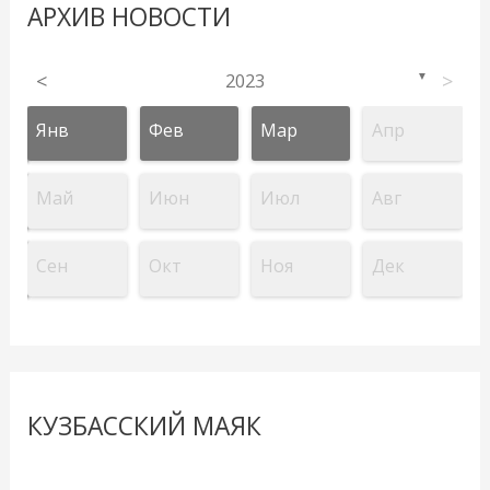
АРХИВ НОВОСТИ
<
2023
>
▼
Янв
Фев
Мар
Апр
Май
Июн
Июл
Авг
Сен
Окт
Ноя
Дек
КУЗБАССКИЙ МАЯК