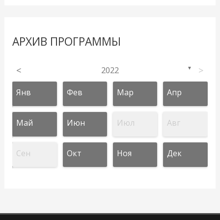
АРХИВ ПРОГРАММЫ
<
2022
>
▼
Янв
Фев
Мар
Апр
Май
Июн
Июл
Авг
Сен
Окт
Ноя
Дек