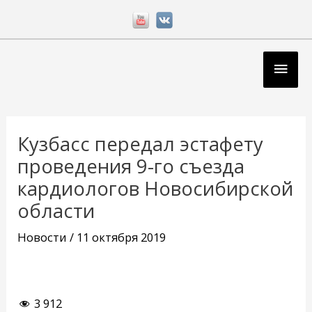
Перейти
к
содержимому
Глав
мен
Навигация
по
Кузбасс передал эстафету
записям
проведения 9-го съезда
кардиологов Новосибирской
области
Новости
/
11 октября 2019
3 912