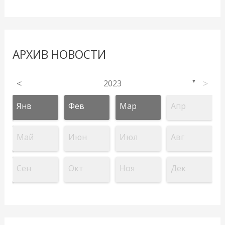
АРХИВ НОВОСТИ
<
2023
>
▼
Янв
Фев
Мар
Апр
Май
Июн
Июл
Авг
Сен
Окт
Ноя
Дек