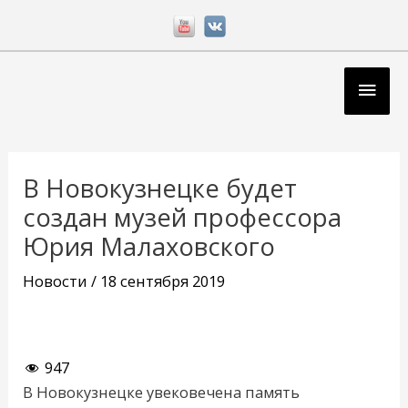
Перейти
к
содержимому
Глав
мен
Навигация
по
В Новокузнецке будет
записям
создан музей профессора
Юрия Малаховского
Новости
/
18 сентября 2019
947
В Новокузнецке увековечена память