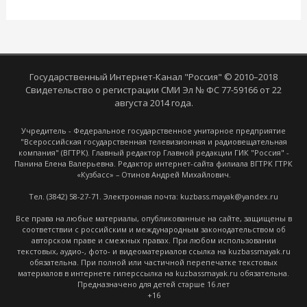
Государственный Интернет-Канал "Россия" © 2010–2018
Свидетельство о регистрации СМИ Эл № ФС 77-59166 от 22
августа 2014 года.
Учредитель - Федеральное государственное унитарное предприятие
"Всероссийская государственная телевизионная и радиовещательная
компания" (ВГТРК). Главный редактор Главной редакции ГИК "Россия" -
Панина Елена Валерьевна. Редактор интернет-сайта филиала ВГТРК ГТРК
«Кузбасс» – Отинов Андрей Михайлович.
Тел. (3842) 58-27-71. Электронная почта: kuzbass.mayak@yandex.ru
Все права на любые материалы, опубликованные на сайте, защищены в
соответствии с российским и международным законодательством об
авторском праве и смежных правах. При любом использовании
текстовых, аудио-, фото- и видеоматериалов ссылка на kuzbassmayak.ru
обязательна. При полной или частичной перепечатке текстовых
материалов в интернете гиперссылка на kuzbassmayak.ru обязательна.
Предназначено для детей старше 16 лет
+16