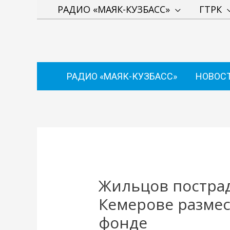
Перейти
РАДИО «МАЯК-КУЗБАСС»
ГТРК
к
содержимому
РАДИО «МАЯК-КУЗБАСС»
НОВОС
Навигация
по
записям
Жильцов постра
Кемерове разме
фонде