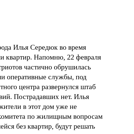
рода Илья Середюк во время
ми квартир. Напомню, 22 февраля
триотов частично обрушилась
Янв
Янв
Янв
Янв
Янв
Янв
Фев
Фев
Фев
Фев
Фев
Фев
Мар
Мар
Мар
Мар
Мар
Мар
ли оперативные службы, под
тного центра развернулся штаб
Май
Май
Май
Май
Май
Май
Июн
Июн
Июн
Июн
Июн
Июн
Ию
Ию
Ию
Ию
Ию
Ию
вий. Пострадавших нет. Илья
Сен
Сен
Сен
Сен
Сен
Сен
Окт
Окт
Окт
Окт
Окт
Окт
Ноя
Ноя
Ноя
Ноя
Ноя
Ноя
жители в этот дом уже не
 комитета по жилищным вопросам
ейся без квартир, будут решать