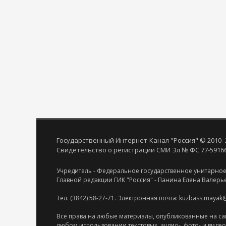
Государственный Интернет-Канал "Россия" © 2010–
Свидетельство о регистрации СМИ Эл № ФС 77-59166 
Учредитель - Федеральное государственное унитарное
Главной редакции ГИК "Россия" - Панина Елена Валерь
Тел. (3842) 58-27-71. Электронная почта: kuzbass.mayak
Все права на любые материалы, опубликованные на са
любом использовании текстовых, аудио-, фото- и виде