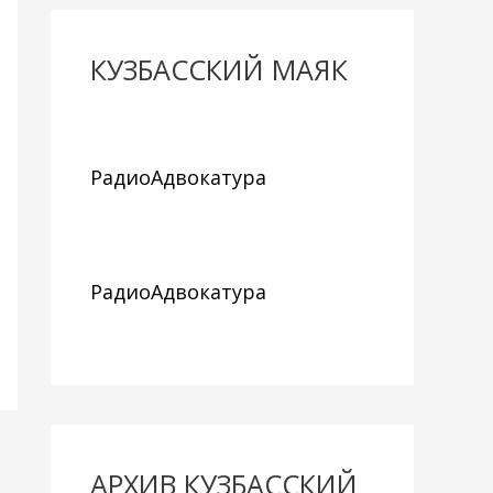
КУЗБАССКИЙ МАЯК
РадиоАдвокатура
РадиоАдвокатура
АРХИВ КУЗБАССКИЙ