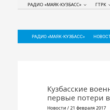
Перейти
РАДИО «МАЯК-КУЗБАСС»
ГТРК
к
содержимому
РАДИО «МАЯК-КУЗБАСС»
НОВОС
Навигация
по
записям
Кузбасские воен
первые потери 
Новости
/
21 февраля 2017