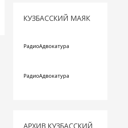
КУЗБАССКИЙ МАЯК
РадиоАдвокатура
РадиоАдвокатура
АРХИВ КУЗБАССКИЙ