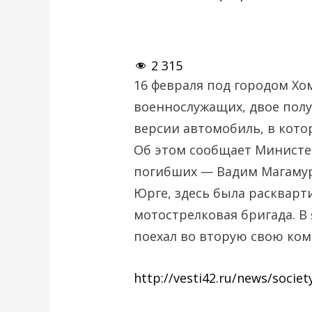
2 315
16 февраля под городом Хо
военнослужащих, двое пол
версии автомобиль, в кото
Об этом сообщает Министе
погибших — Вадим Магамуро
Юрге, здесь была раскварт
мотострелковая бригада. В
поехал во вторую свою ко
http://vesti42.ru/news/socie