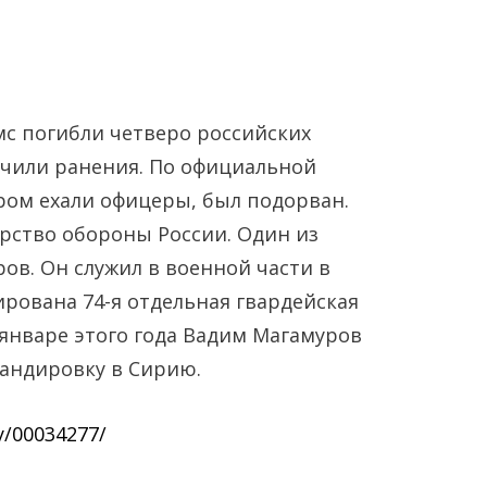
мс погибли четверо российских
учили ранения. По официальной
ром ехали офицеры, был подорван.
рство обороны России. Один из
Янв
Янв
Янв
Янв
Янв
Янв
Фев
Фев
Фев
Фев
Фев
Фев
Мар
Мар
Мар
Мар
Мар
Мар
в. Он служил в военной части в
ирована 74-я отдельная гвардейская
Май
Май
Май
Май
Май
Май
Июн
Июн
Июн
Июн
Июн
Июн
Ию
Ию
Ию
Ию
Ию
Ию
 январе этого года Вадим Магамуров
мандировку в Сирию.
Сен
Сен
Сен
Сен
Сен
Сен
Окт
Окт
Окт
Окт
Окт
Окт
Ноя
Ноя
Ноя
Ноя
Ноя
Ноя
ty/00034277/