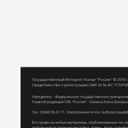
Государственный Интернет-Канал "Россия" © 2010–
Свидетельство о регистрации СМИ Эл № ФС 77-59166 
Учредитель - Федеральное государственное унитарное
Главной редакции ГИК "Россия" - Панина Елена Валерь
Тел. (3842) 58-27-71. Электронная почта: kuzbass.mayak
Все права на любые материалы, опубликованные на са
любом использовании текстовых, аудио-, фото- и виде