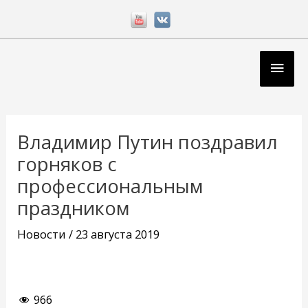
Перейти
к
содержимому
Глав
мен
Навигация
по
Владимир Путин поздравил
записям
горняков с
профессиональным
праздником
Новости
/
23 августа 2019
966