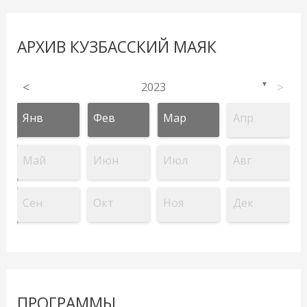
АРХИВ КУЗБАССКИЙ МАЯК
<
2023
>
▼
Янв
Фев
Мар
Апр
Май
Июн
Июл
Авг
Сен
Окт
Ноя
Дек
ПРОГРАММЫ