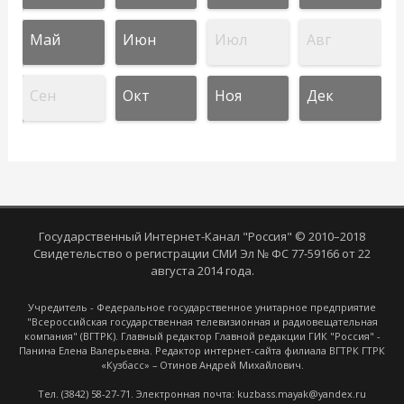
Май
Июн
Июл
Авг
Сен
Окт
Ноя
Дек
Государственный Интернет-Канал "Россия" © 2010–2018
Свидетельство о регистрации СМИ Эл № ФС 77-59166 от 22
августа 2014 года.
Учредитель - Федеральное государственное унитарное предприятие
"Всероссийская государственная телевизионная и радиовещательная
компания" (ВГТРК). Главный редактор Главной редакции ГИК "Россия" -
Панина Елена Валерьевна. Редактор интернет-сайта филиала ВГТРК ГТРК
«Кузбасс» – Отинов Андрей Михайлович.
Тел. (3842) 58-27-71. Электронная почта: kuzbass.mayak@yandex.ru