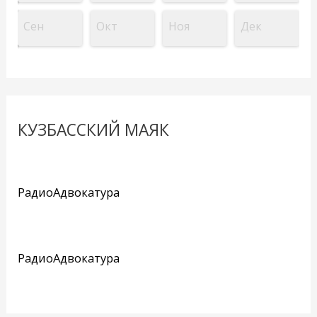
Сен
Окт
Ноя
Дек
КУЗБАССКИЙ МАЯК
РадиоАдвокатура
РадиоАдвокатура