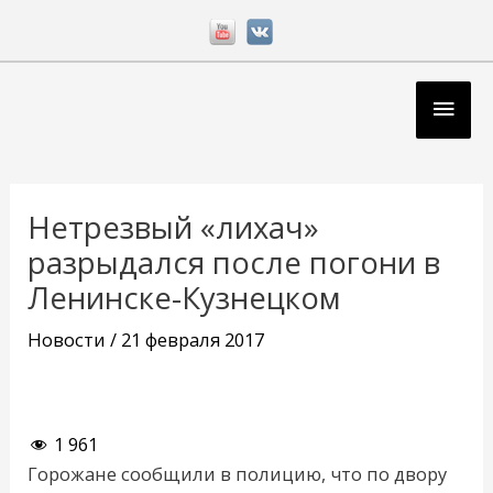
Перейти
к
содержимому
Глав
мен
Навигация
по
Нетрезвый «лихач»
записям
разрыдался после погони в
Ленинске-Кузнецком
Новости
/
21 февраля 2017
1 961
Горожане сообщили в полицию, что по двору