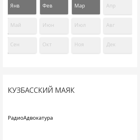
Янв
Фев
Мар
Апр
Май
Июн
Июл
Авг
Сен
Окт
Ноя
Дек
КУЗБАССКИЙ МАЯК
РадиоАдвокатура