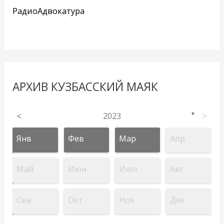
РадиоАдвокатура
АРХИВ КУЗБАССКИЙ МАЯК
<
2023
>
▼
Янв
Фев
Мар
Апр
Май
Июн
Июл
Авг
Сен
Окт
Ноя
Дек