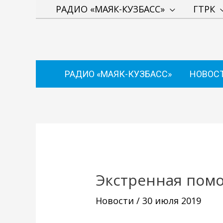
Перейти
РАДИО «МАЯК-КУЗБАСС»
ГТРК
к
содержимому
РАДИО «МАЯК-КУЗБАСС»
НОВОС
Навигация
по
записям
Экстренная пом
Новости
/
30 июля 2019