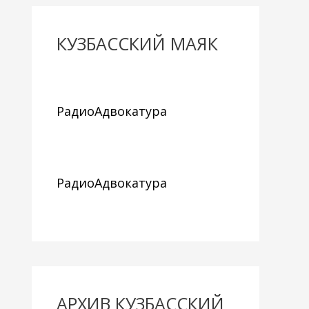
КУЗБАССКИЙ МАЯК
РадиоАдвокатура
РадиоАдвокатура
АРХИВ КУЗБАССКИЙ