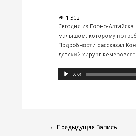
1 302
Сегодня из Горно-Алтайска
малышом, которому потреб
Подробности рассказал Кон
детский хирург Кемеровско
Аудиоплеер
00:00
←
Предыдущая Запись