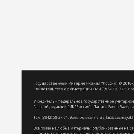
Государственный Интернет-Канал "Россия" © 2010–
Свидетельство о регистрации СМИ Эл № ФС 77-59166 
Учредитель - Федеральное государственное унитарное
Главной редакции ГИК "Россия" - Панина Елена Валерь
Тел. (3842) 58-27-71. Электронная почта: kuzbass.mayak
Все права на любые материалы, опубликованные на са
любом использовании текстовых, аудио-, фото- и виде