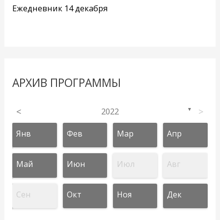
Ежедневник 14 декабря
АРХИВ ПРОГРАММЫ
<
2022
>
▼
Янв
Фев
Мар
Апр
Май
Июн
Июл
Авг
Сен
Окт
Ноя
Дек