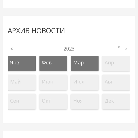
АРХИВ НОВОСТИ
<
2023
>
▼
Янв
Фев
Мар
Апр
Май
Июн
Июл
Авг
Сен
Окт
Ноя
Дек