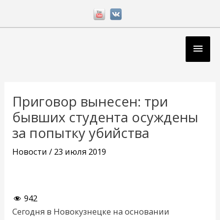
Перейти
к
содержимому
Глав
мен
Навигация
по
Приговор вынесен: три
записям
бывших студента осуждены
за попытку убийства
Новости
/
23 июля 2019
942
Сегодня в Новокузнецке на основании