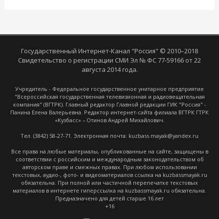
Государственный Интернет-Канал "Россия" © 2010–2018
Свидетельство о регистрации СМИ Эл № ФС 77-59166 от 22
августа 2014 года.
Учредитель - Федеральное государственное унитарное предприятие
"Всероссийская государственная телевизионная и радиовещательная
компания" (ВГТРК). Главный редактор Главной редакции ГИК "Россия" -
Панина Елена Валерьевна. Редактор интернет-сайта филиала ВГТРК ГТРК
«Кузбасс» – Отинов Андрей Михайлович.
Тел. (3842) 58-27-71. Электронная почта: kuzbass.mayak@yandex.ru
Все права на любые материалы, опубликованные на сайте, защищены в
соответствии с российским и международным законодательством об
авторском праве и смежных правах. При любом использовании
текстовых, аудио-, фото- и видеоматериалов ссылка на kuzbassmayak.ru
обязательна. При полной или частичной перепечатке текстовых
материалов в интернете гиперссылка на kuzbassmayak.ru обязательна.
Предназначено для детей старше 16 лет
+16