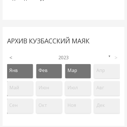
АРХИВ КУЗБАССКИЙ МАЯК
<
2023
>
▼
Янв
Фев
Мар
Апр
Май
Июн
Июл
Авг
Сен
Окт
Ноя
Дек