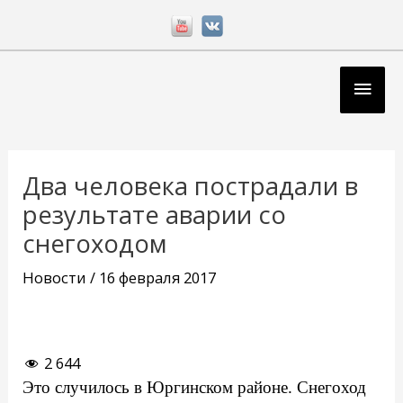
Перейти
к
содержимому
Глав
мен
Навигация
по
Два человека пострадали в
записям
результате аварии со
снегоходом
Новости
/
16 февраля 2017
2 644
Это случилось в Юргинском районе. Снегоход