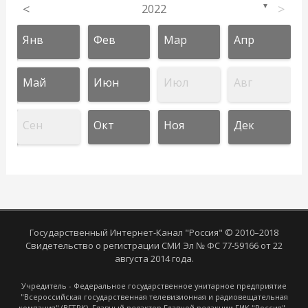
<
2022
>
▼
Янв
Фев
Мар
Апр
Май
Июн
Июл
Авг
Сен
Окт
Ноя
Дек
Государственный Интернет-Канал "Россия" © 2010–2018
Свидетельство о регистрации СМИ Эл № ФС 77-59166 от 22
августа 2014 года.
Учредитель - Федеральное государственное унитарное предприятие
"Всероссийская государственная телевизионная и радиовещательная
компания" (ВГТРК). Главный редактор Главной редакции ГИК "Россия" -