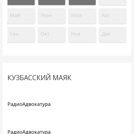
Май
Июн
Июл
Авг
Сен
Окт
Ноя
Дек
КУЗБАССКИЙ МАЯК
РадиоАдвокатура
РадиоАдвокатура