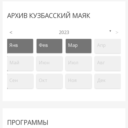
АРХИВ КУЗБАССКИЙ МАЯК
<
2023
>
▼
Янв
Фев
Мар
Апр
Май
Июн
Июл
Авг
Сен
Окт
Ноя
Дек
ПРОГРАММЫ