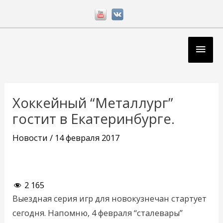
Перейти
к
содержимому
Глав
мен
Навигация
по
Хоккейный “Металлург”
записям
гостит в Екатеринбурге.
Новости
/
14 февраля 2017
2 165
Выездная серия игр для новокузнечан стартует
сегодня. Напомню, 4 февраля “сталевары”