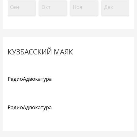
Сен
Окт
Ноя
Дек
КУЗБАССКИЙ МАЯК
РадиоАдвокатура
РадиоАдвокатура