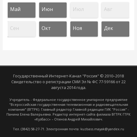
Май
Июн
Июл
Авг
Сен
Окт
Ноя
Дек
Государственный Интернет-Канал "Россия" © 2010–2018
Свидетельство о регистрации СМИ Эл № ФС 77-59166 от 22
августа 2014 года.
Учредитель - Федеральное государственное унитарное предприятие
"Всероссийская государственная телевизионная и радиовещательная
компания" (ВГТРК). Главный редактор Главной редакции ГИК "Россия" -
Панина Елена Валерьевна. Редактор интернет-сайта филиала ВГТРК ГТРК
«Кузбасс» – Отинов Андрей Михайлович.
Тел. (3842) 58-27-71. Электронная почта: kuzbass.mayak@yandex.ru