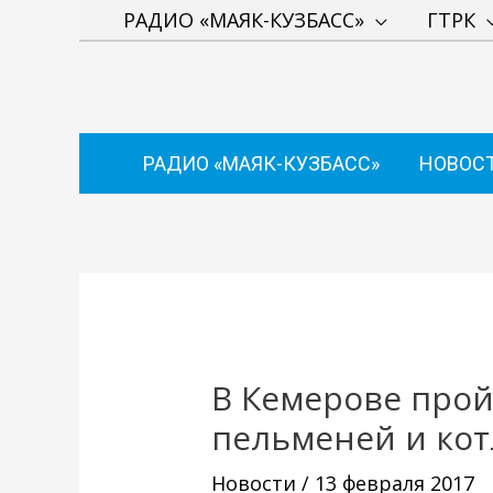
Перейти
РАДИО «МАЯК-КУЗБАСС»
ГТРК
к
содержимому
РАДИО «МАЯК-КУЗБАСС»
НОВОС
Навигация
по
записям
В Кемерове прой
пельменей и кот
Новости
/
13 февраля 2017