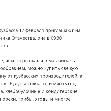
Кузбасса 17 февраля приглашают на
ика Отечества, она в 09:30
тов.
Янв
Янв
Янв
Янв
Янв
Янв
Фев
Фев
Фев
Фев
Фев
Фев
Мар
Мар
Мар
Мар
Мар
Мар
, чем на рынках и в магазинах, а
нообразием. Можно купить свежую
Май
Май
Май
Май
Май
Май
Июн
Июн
Июн
Июн
Июн
Июн
Ию
Ию
Ию
Ию
Ию
Ию
ну от кузбасских производителей, а
ая. Будут и колбасы, и мясо уток,
Сен
Сен
Сен
Сен
Сен
Сен
Окт
Окт
Окт
Окт
Окт
Окт
Ноя
Ноя
Ноя
Ноя
Ноя
Ноя
ба, хлебобулочные и кондитерские
 орехи, грибы, ягоды и многое