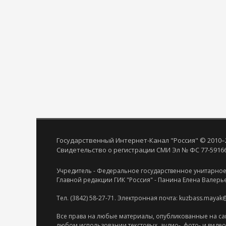
Государственный Интернет-Канал "Россия" © 2010–
Свидетельство о регистрации СМИ Эл № ФС 77-59166 
Учредитель - Федеральное государственное унитарное
Главной редакции ГИК "Россия" - Панина Елена Валерь
Тел. (3842) 58-27-71. Электронная почта: kuzbass.mayak
Все права на любые материалы, опубликованные на са
любом использовании текстовых, аудио-, фото- и виде