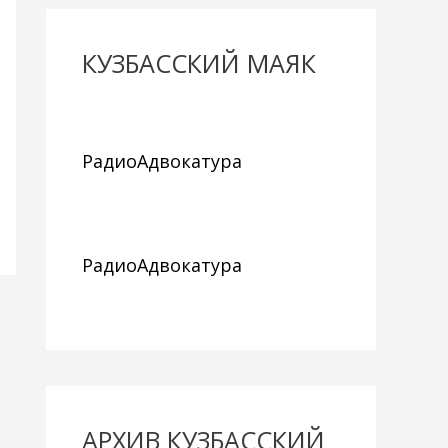
КУЗБАССКИЙ МАЯК
РадиоАдвокатура
РадиоАдвокатура
АРХИВ КУЗБАССКИЙ