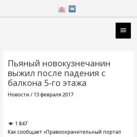
Перейти
к
содержимому
Глав
мен
Навигация
по
Пьяный новокузнечанин
записям
выжил после падения с
балкона 5-го этажа
Новости
/
13 февраля 2017
1 847
Как сообщает «Правоохранительный портал