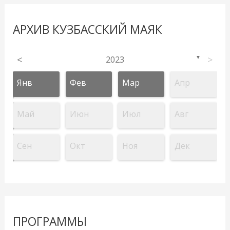
АРХИВ КУЗБАССКИЙ МАЯК
<
2023
>
▼
Янв
Фев
Мар
Апр
Май
Июн
Июл
Авг
Сен
Окт
Ноя
Дек
ПРОГРАММЫ