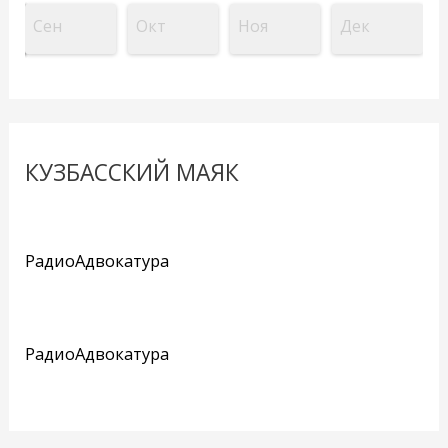
Сен
Окт
Ноя
Дек
КУЗБАССКИЙ МАЯК
РадиоАдвокатура
РадиоАдвокатура