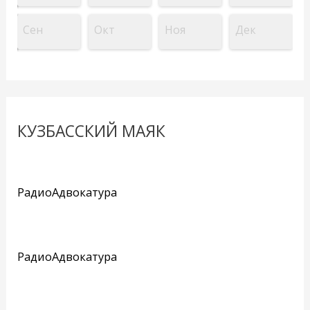
Сен
Окт
Ноя
Дек
КУЗБАССКИЙ МАЯК
РадиоАдвокатура
РадиоАдвокатура