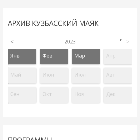
АРХИВ КУЗБАССКИЙ МАЯК
<
2023
>
▼
Янв
Фев
Мар
Апр
Май
Июн
Июл
Авг
Сен
Окт
Ноя
Дек