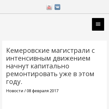
Перейти
к
содержимому
Глав
мен
Навигация
по
Кемеровские магистрали с
записям
интенсивным движением
начнут капитально
ремонтировать уже в этом
году.
Новости
/
08 февраля 2017