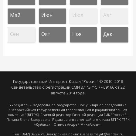
Май
Июн
Июл
Авг
Сен
Окт
Ноя
Дек
Государственный Интернет-Канал "Россия" © 2010–2018
Свидетельство о регистрации СМИ Эл № ФС 77-59166 от 22
августа 2014 года.
Учредитель - Федеральное государственное унитарное предприятие
"Всероссийская государственная телевизионная и радиовещательная
компания" (ВГТРК). Главный редактор Главной редакции ГИК "Россия" -
Панина Елена Валерьевна. Редактор интернет-сайта филиала ВГТРК ГТРК
«Кузбасс» – Отинов Андрей Михайлович.
Тел. (3842) 58-27-71. Электронная почта: kuzbass.mayak@yandex.ru