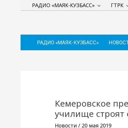
Перейти
РАДИО «МАЯК-КУЗБАСС»
ГТРК
к
содержимому
РАДИО «МАЯК-КУЗБАСС»
НОВОС
Навигация
по
записям
Кемеровское пре
училище строят 
Новости
/
20 мая 2019