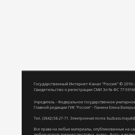
Государственный Интернет-Канал "Россия" © 2010–
Свидетельство о регистрации СМИ Эл № ФС 77-59166 
Учредитель - Федеральное государственное унитарное
Главной редакции ГИК "Россия" - Панина Елена Валерь
Тел. (3842) 58-27-71. Электронная почта: kuzbass.mayak
Все права на любые материалы, опубликованные на са
любом использовании текстовых, аудио-, фото- и виде