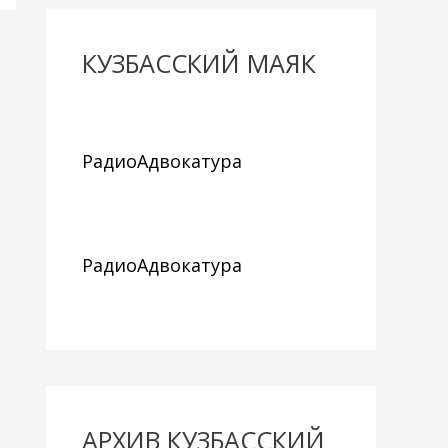
КУЗБАССКИЙ МАЯК
РадиоАдвокатура
РадиоАдвокатура
АРХИВ КУЗБАССКИЙ