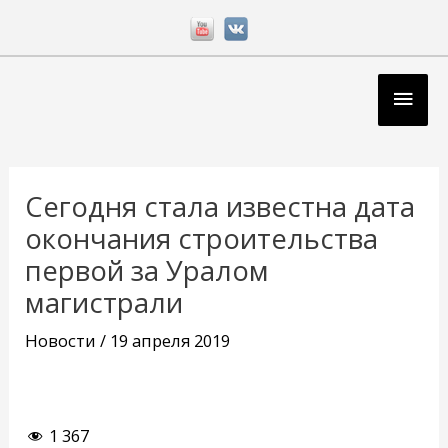
Перейти
к
содержимому
Глав
мен
Навигация
по
Сегодня стала известна дата
записям
окончания строительства
первой за Уралом
магистрали
Новости
/
19 апреля 2019
1 367