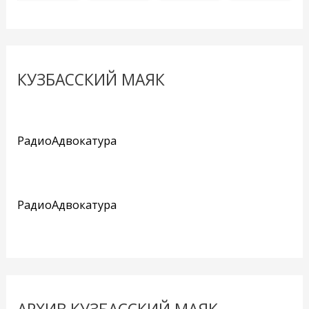
КУЗБАССКИЙ МАЯК
РадиоАдвокатура
РадиоАдвокатура