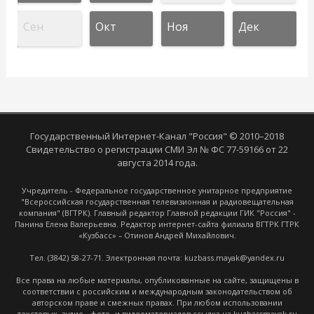
Сен
Окт
Ноя
Дек
Государственный Интернет-Канал "Россия" © 2010–2018
Свидетельство о регистрации СМИ Эл № ФС 77-59166 от 22
августа 2014 года.
Учредитель - Федеральное государственное унитарное предприятие
"Всероссийская государственная телевизионная и радиовещательная
компания" (ВГТРК). Главный редактор Главной редакции ГИК "Россия" -
Панина Елена Валерьевна. Редактор интернет-сайта филиала ВГТРК ГТРК
«Кузбасс» – Отинов Андрей Михайлович.
Тел. (3842) 58-27-71. Электронная почта: kuzbass.mayak@yandex.ru
Все права на любые материалы, опубликованные на сайте, защищены в
соответствии с российским и международным законодательством об
авторском праве и смежных правах. При любом использовании
текстовых, аудио-, фото- и видеоматериалов ссылка на kuzbassmayak.ru