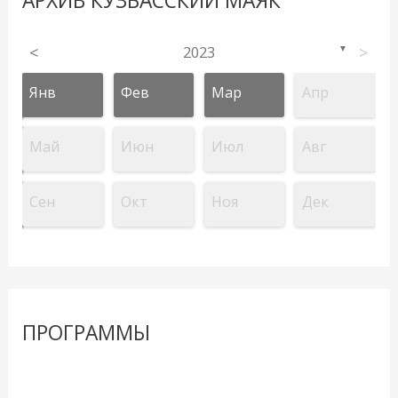
АРХИВ КУЗБАССКИЙ МАЯК
<
2023
>
▼
Янв
Фев
Мар
Апр
Май
Июн
Июл
Авг
Сен
Окт
Ноя
Дек
ПРОГРАММЫ