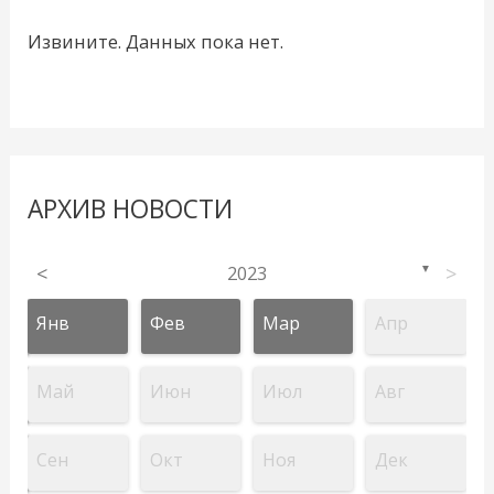
Извините. Данных пока нет.
АРХИВ НОВОСТИ
<
2023
>
▼
Янв
Фев
Мар
Апр
Май
Июн
Июл
Авг
Сен
Окт
Ноя
Дек