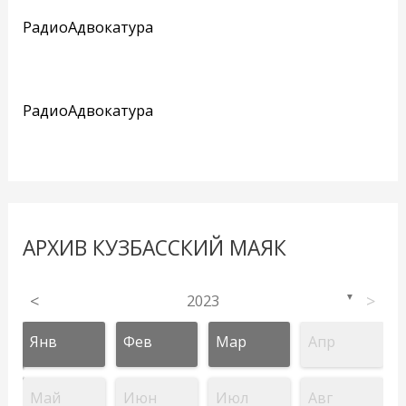
РадиоАдвокатура
РадиоАдвокатура
АРХИВ КУЗБАССКИЙ МАЯК
<
2023
>
▼
Янв
Фев
Мар
Апр
Май
Июн
Июл
Авг