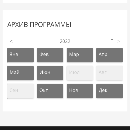
АРХИВ ПРОГРАММЫ
<
2022
>
▼
Янв
Фев
Мар
Апр
Май
Июн
Июл
Авг
Сен
Окт
Ноя
Дек