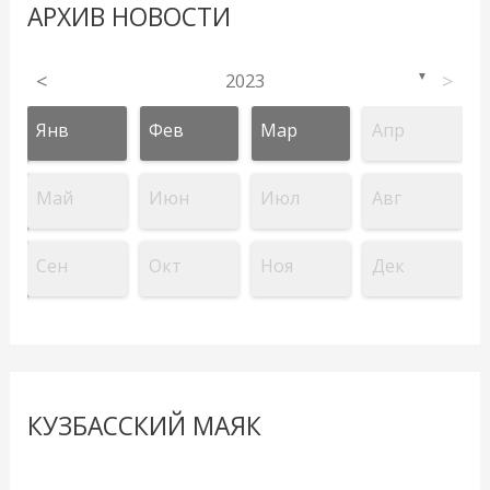
АРХИВ НОВОСТИ
<
2023
>
▼
Янв
Фев
Мар
Апр
Май
Июн
Июл
Авг
Сен
Окт
Ноя
Дек
КУЗБАССКИЙ МАЯК