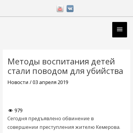
Перейти
к
содержимому
Глав
мен
Навигация
по
Методы воспитания детей
записям
стали поводом для убийства
Новости
/
03 апреля 2019
979
Сегодня предъявлено обвинение в
совершении преступления жителю Кемерова.