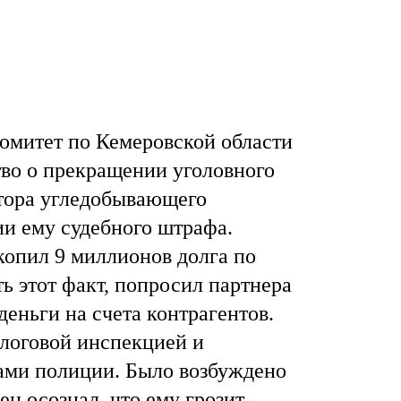
омитет по Кемеровской области
тво о прекращении уголовного
тора угледобывающего
Янв
Янв
Янв
Янв
Янв
Янв
Фев
Фев
Фев
Фев
Фев
Фев
Мар
Мар
Мар
Мар
Мар
Мар
ии ему судебного штрафа.
копил 9 миллионов долга по
Май
Май
Май
Май
Май
Май
Июн
Июн
Июн
Июн
Июн
Июн
Ию
Ию
Ию
Ию
Ию
Ию
ь этот факт, попросил партнера
деньги на счета контрагентов.
Сен
Сен
Сен
Сен
Сен
Сен
Окт
Окт
Окт
Окт
Окт
Окт
Ноя
Ноя
Ноя
Ноя
Ноя
Ноя
логовой инспекцией и
ами полиции. Было возбуждено
ен осознал, что ему грозит