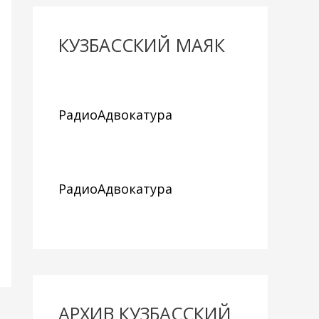
КУЗБАССКИЙ МАЯК
РадиоАдвокатура
РадиоАдвокатура
АРХИВ КУЗБАССКИЙ