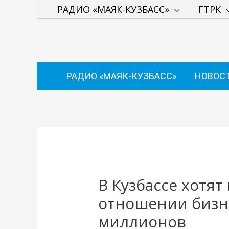
Перейти
РАДИО «МАЯК-КУЗБАСС»
ГТРК
к
содержимому
РАДИО «МАЯК-КУЗБАСС»
НОВОС
Навигация
по
записям
В Кузбассе хотят
отношении бизн
миллионов