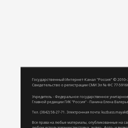
Государственный Интернет-Канал "Россия" © 2010–
Свидетельство о регистрации СМИ Эл № ФС 77-59166 
Учредитель - Федеральное государственное унитарное
Главной редакции ГИК "Россия" - Панина Елена Валерь
Тел. (3842) 58-27-71. Электронная почта: kuzbass.mayak
Все права на любые материалы, опубликованные на са
любом использовании текстовых, аудио-, фото- и виде