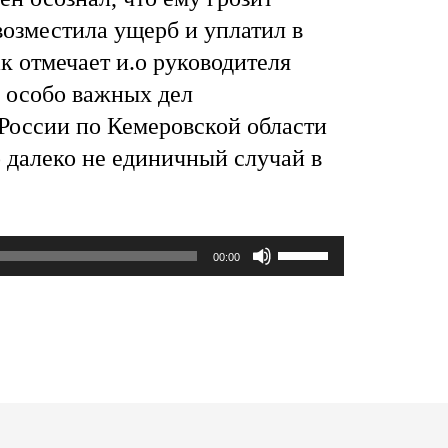
возместила ущерб и уплатил в
к отмечает и.о руководителя
я особо важных дел
 России по Кемеровской области
 далеко не единичный случай в
Используйте
00:00
клавиши
вверх/
вниз,
чтобы
увеличить
или