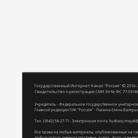
Государственный Интернет-Канал "Россия" © 2010–
Свидетельство о регистрации СМИ Эл № ФС 77-59166 
Учредитель - Федеральное государственное унитарное
Главной редакции ГИК "Россия" - Панина Елена Валерь
Тел. (3842) 58-27-71. Электронная почта: kuzbass.mayak
Все права на любые материалы, опубликованные на са
любом использовании текстовых, аудио-, фото- и виде