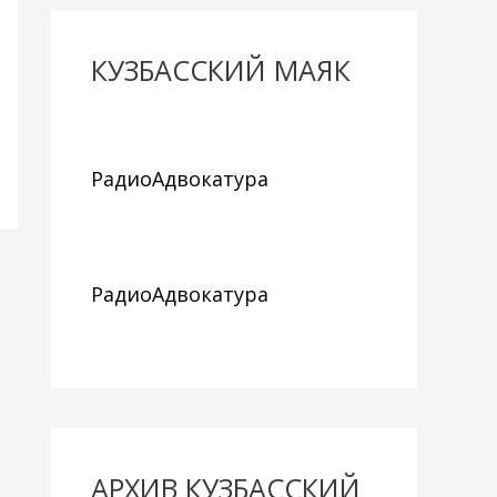
КУЗБАССКИЙ МАЯК
РадиоАдвокатура
РадиоАдвокатура
АРХИВ КУЗБАССКИЙ