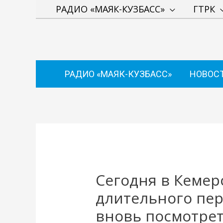
Перейти
РАДИО «МАЯК-КУЗБАСС»
ГТРК
к
содержимому
РАДИО «МАЯК-КУЗБАСС»
НОВОС
Навигация
по
записям
Сегодня в Кемер
длительного пер
вновь посмотрет