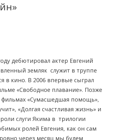
ейн»
 году дебютировал актер Евгений
авленный земляк служит в труппе
Янв
Янв
Янв
Янв
Янв
Янв
Фев
Фев
Фев
Фев
Фев
Фев
Мар
Мар
Мар
Мар
Мар
Мар
ся в кино. В 2006 впервые сыграл
ильме «Свободное плавание». Позже
Май
Май
Май
Май
Май
Май
Июн
Июн
Июн
Июн
Июн
Июн
Ию
Ию
Ию
Ию
Ию
Ию
в фильмах «Сумасшедшая помощь»,
учит», «Долгая счастливая жизнь» и
Сен
Сен
Сен
Сен
Сен
Сен
Окт
Окт
Окт
Окт
Окт
Окт
Ноя
Ноя
Ноя
Ноя
Ноя
Ноя
в роли слуги Якима в трилогии
юбимых ролей Евгения, как он сам
ровно через месяц мы будем