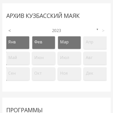
АРХИВ КУЗБАССКИЙ МАЯК
<
2023
>
▼
Янв
Фев
Мар
Апр
Май
Июн
Июл
Авг
Сен
Окт
Ноя
Дек
ПРОГРАММЫ