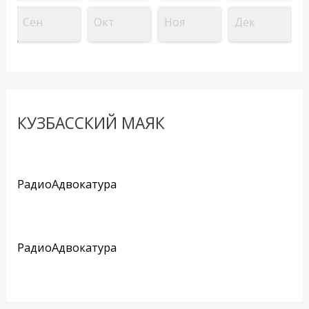
Сен
Окт
Ноя
Дек
КУЗБАССКИЙ МАЯК
РадиоАдвокатура
РадиоАдвокатура