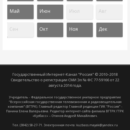
Май
Июн
Июл
Авг
Сен
Окт
Ноя
Дек
Государственный Интернет-Канал "Россия" © 2010–2018
Свидетельство о регистрации СМИ Эл № ФС 77-59166 от 22
августа 2014 года.
Учредитель - Федеральное государственное унитарное предприятие
"Всероссийская государственная телевизионная и радиовещательная
компания" (ВГТРК). Главный редактор Главной редакции ГИК "Россия" -
Панина Елена Валерьевна. Редактор интернет-сайта филиала ВГТРК ГТРК
«Кузбасс» – Отинов Андрей Михайлович.
Тел. (3842) 58-27-71. Электронная почта: kuzbass.mayak@yandex.ru