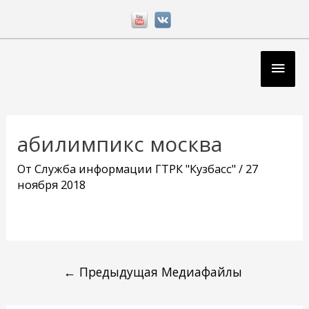
Перейти
к
содержимому
Глав
мен
Навигация
по
абилимпикс москва
записям
От
Служба информации ГТРК "Кузбасс"
/
27
ноября 2018
←
Предыдущая Медиафайлы