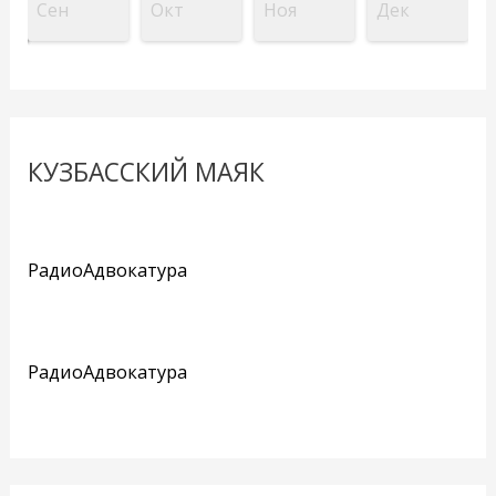
Сен
Окт
Ноя
Дек
КУЗБАССКИЙ МАЯК
РадиоАдвокатура
РадиоАдвокатура