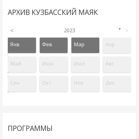
АРХИВ КУЗБАССКИЙ МАЯК
<
2023
>
▼
Янв
Фев
Мар
Апр
Май
Июн
Июл
Авг
Сен
Окт
Ноя
Дек
ПРОГРАММЫ