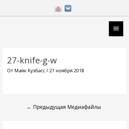
Перейти
к
содержимому
Глав
мен
Навигация
по
27-knife-g-w
записям
От
Маяк Кузбасс
/
21 ноября 2018
←
Предыдущая Медиафайлы