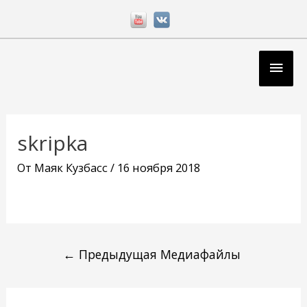
Перейти
к
содержимому
Глав
мен
Навигация
по
skripka
записям
От
Маяк Кузбасс
/
16 ноября 2018
←
Предыдущая Медиафайлы