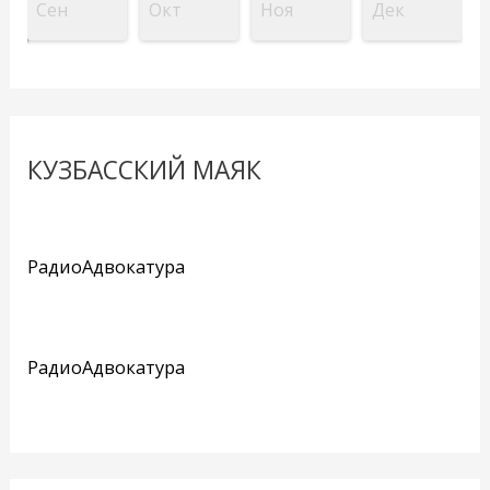
Сен
Окт
Ноя
Дек
КУЗБАССКИЙ МАЯК
РадиоАдвокатура
РадиоАдвокатура