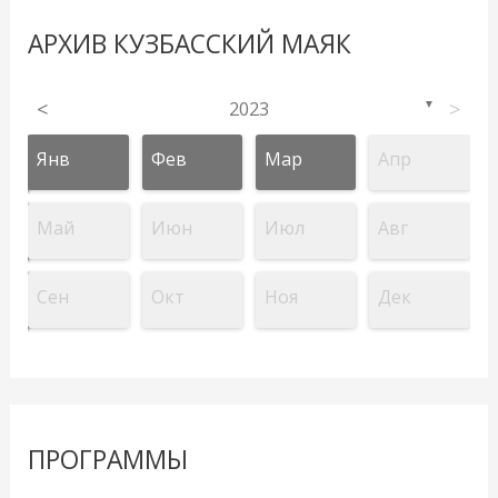
АРХИВ КУЗБАССКИЙ МАЯК
<
2023
>
▼
Янв
Фев
Мар
Апр
Май
Июн
Июл
Авг
Сен
Окт
Ноя
Дек
ПРОГРАММЫ