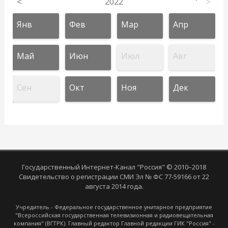
<
2022
>
Янв
Фев
Мар
Апр
Май
Июн
Июл
Авг
Сен
Окт
Ноя
Дек
Государственный Интернет-Канал "Россия" © 2010–2018
Свидетельство о регистрации СМИ Эл № ФС 77-59166 от 22
августа 2014 года.
Учредитель - Федеральное государственное унитарное предприятие
"Всероссийская государственная телевизионная и радиовещательная
компания" (ВГТРК). Главный редактор Главной редакции ГИК "Россия" -