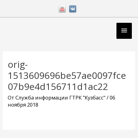
Перейти
к
содержимому
Глав
мен
Навигация
по
orig-
записям
1513609696be57ae0097fce
07b9e4d156711d1ac22
От
Служба информации ГТРК "Кузбасс"
/
06
ноября 2018