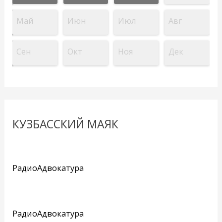
Май
Июн
Июл
Авг
Сен
Окт
Ноя
Дек
КУЗБАССКИЙ МАЯК
РадиоАдвокатура
РадиоАдвокатура