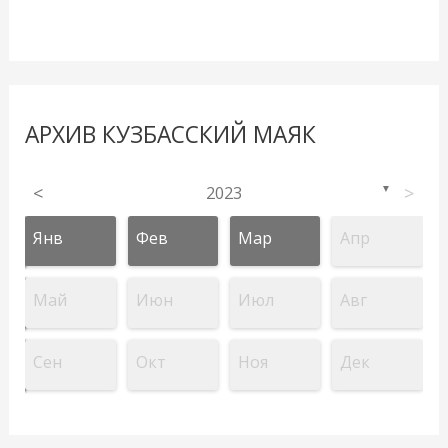
АРХИВ КУЗБАССКИЙ МАЯК
<
2023
>
▼
Янв
Фев
Мар
Апр
Май
Июн
Июл
Авг
Сен
Окт
Ноя
Дек