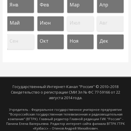
Янв
Фев
Мар
Апр
Май
Июн
Июл
Авг
Сен
Окт
Ноя
Дек
Государственный Интернет-Канал "Россия" © 2010–2018
Свидетельство о регистрации СМИ Эл № ФС 77-59166 от 22
августа 2014 года.
Учредитель - Федеральное государственное унитарное предприятие
"Всероссийская государственная телевизионная и радиовещательная
компания" (ВГТРК). Главный редактор Главной редакции ГИК "Россия" -
Панина Елена Валерьевна. Редактор интернет-сайта филиала ВГТРК ГТРК
«Кузбасс» – Отинов Андрей Михайлович.