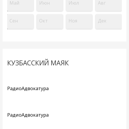
Май
Июн
Июл
Авг
Сен
Окт
Ноя
Дек
КУЗБАССКИЙ МАЯК
РадиоАдвокатура
РадиоАдвокатура