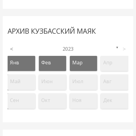
АРХИВ КУЗБАССКИЙ МАЯК
<
2023
>
▼
Янв
Фев
Мар
Апр
Май
Июн
Июл
Авг
Сен
Окт
Ноя
Дек