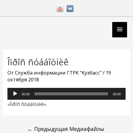
Перейти
к
содержимому
Глав
мен
Навигация
по
Îïðîñ ñóááîòíèê
записям
От
Служба информации ГТРК "Кузбасс"
/
19
октября 2018
Аудиоплеер
00:00
00:00
«Îïðîñ ñóááîòíèê».
←
Предыдущая Медиафайлы