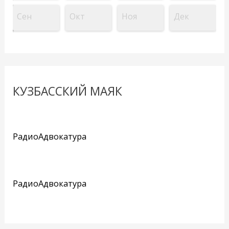
Сен
Окт
Ноя
Дек
КУЗБАССКИЙ МАЯК
РадиоАдвокатура
РадиоАдвокатура