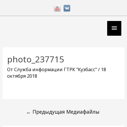
Перейти
к
содержимому
Глав
мен
Навигация
по
photo_237715
записям
От
Служба информации ГТРК "Кузбасс"
/
18
октября 2018
←
Предыдущая Медиафайлы