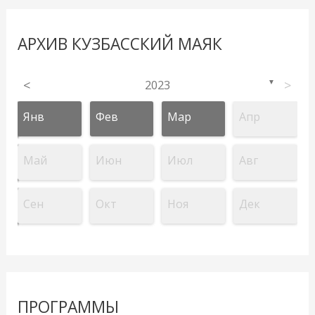
АРХИВ КУЗБАССКИЙ МАЯК
<
2023
>
▼
Янв
Фев
Мар
Апр
Май
Июн
Июл
Авг
Сен
Окт
Ноя
Дек
ПРОГРАММЫ