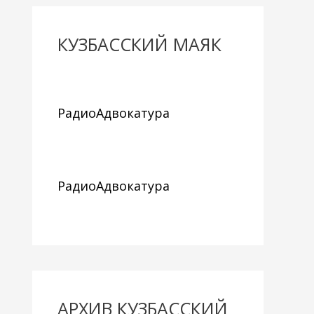
КУЗБАССКИЙ МАЯК
РадиоАдвокатура
РадиоАдвокатура
АРХИВ КУЗБАССКИЙ