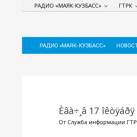
Перейти
РАДИО «МАЯК-КУЗБАСС»
ГТРК
к
содержимому
РАДИО «МАЯК-КУЗБАСС»
НОВОС
Навигация
по
записям
Èâà÷¸â 17 îêòÿáðÿ
От
Служба информации ГТРК