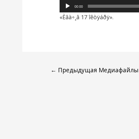
Аудиоплеер
00:00
«Èâà÷¸â 17 îêòÿáðÿ».
←
Предыдущая Медиафайлы