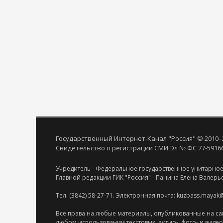
Государственный Интернет-Канал "Россия" © 2010–
Свидетельство о регистрации СМИ Эл № ФС 77-59166 
Учредитель - Федеральное государственное унитарное
Главной редакции ГИК "Россия" - Панина Елена Валерь
Тел. (3842) 58-27-71. Электронная почта: kuzbass.mayak
Все права на любые материалы, опубликованные на са
любом использовании текстовых, аудио-, фото- и виде