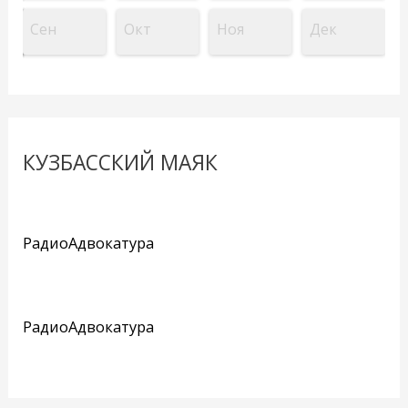
Сен
Окт
Ноя
Дек
КУЗБАССКИЙ МАЯК
РадиоАдвокатура
РадиоАдвокатура