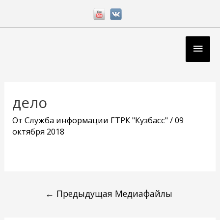
Перейти
к
содержимому
Глав
мен
Навигация
по
дело
записям
От
Служба информации ГТРК "Кузбасс"
/
09
октября 2018
←
Предыдущая Медиафайлы