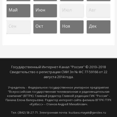
Май
Июн
Июл
Авг
Сен
Окт
Ноя
Дек
Государственный Интернет-Канал "Россия" © 2010–2018
Свидетельство о регистрации СМИ Эл № ФС 77-59166 от 22
августа 2014 года.
Учредитель - Федеральное государственное унитарное предприятие
"Всероссийская государственная телевизионная и радиовещательная
компания" (ВГТРК). Главный редактор Главной редакции ГИК "Россия" -
Панина Елена Валерьевна. Редактор интернет-сайта филиала ВГТРК ГТРК
«Кузбасс» – Отинов Андрей Михайлович.
Тел. (3842) 58-27-71. Электронная почта: kuzbass.mayak@yandex.ru