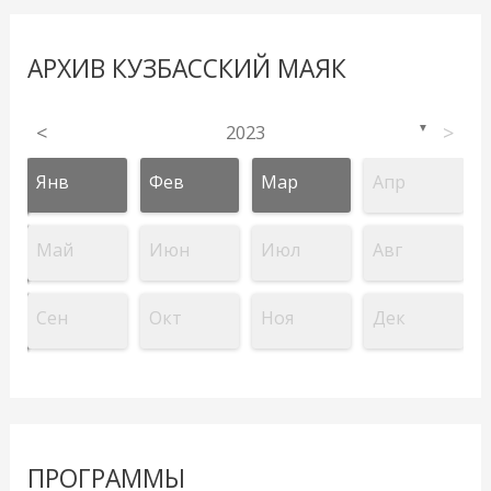
АРХИВ КУЗБАССКИЙ МАЯК
<
2023
>
▼
Янв
Фев
Мар
Апр
Май
Июн
Июл
Авг
Сен
Окт
Ноя
Дек
ПРОГРАММЫ