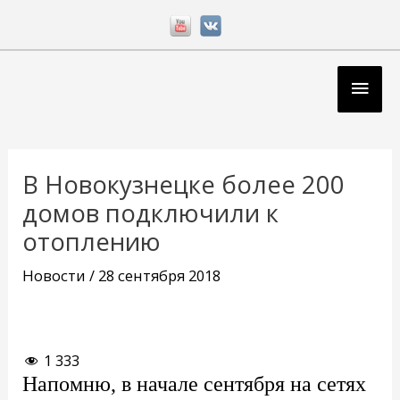
Перейти
к
содержимому
Глав
мен
Навигация
по
В Новокузнецке более 200
записям
домов подключили к
отоплению
Новости
/
28 сентября 2018
1 333
Напомню, в начале сентября на сетях