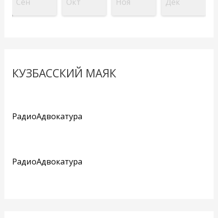
Сен
Окт
Ноя
Дек
КУЗБАССКИЙ МАЯК
РадиоАдвокатура
РадиоАдвокатура