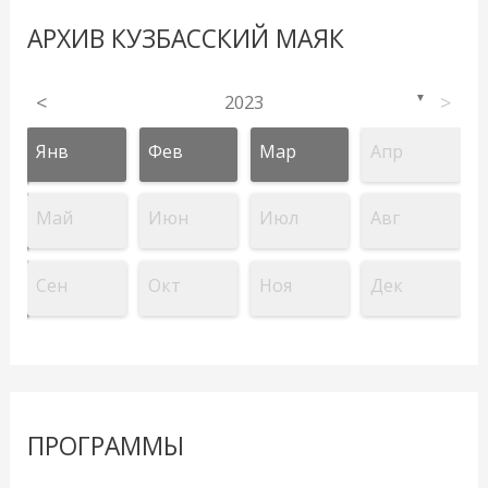
АРХИВ КУЗБАССКИЙ МАЯК
<
2023
>
▼
Янв
Фев
Мар
Апр
Май
Июн
Июл
Авг
Сен
Окт
Ноя
Дек
ПРОГРАММЫ